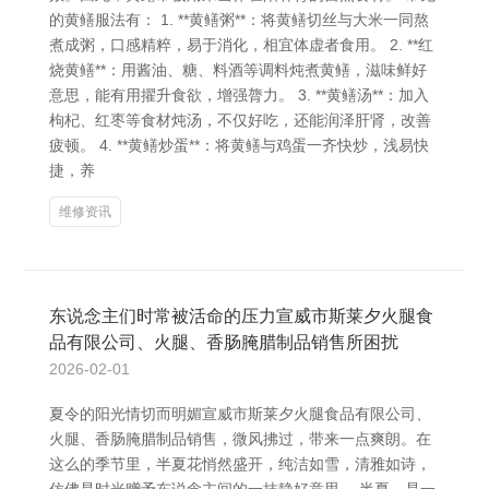
的黄鳝服法有： 1. **黄鳝粥**：将黄鳝切丝与大米一同熬
煮成粥，口感精粹，易于消化，相宜体虚者食用。 2. **红
烧黄鳝**：用酱油、糖、料酒等调料炖煮黄鳝，滋味鲜好
意思，能有用擢升食欲，增强膂力。 3. **黄鳝汤**：加入
枸杞、红枣等食材炖汤，不仅好吃，还能润泽肝肾，改善
疲顿。 4. **黄鳝炒蛋**：将黄鳝与鸡蛋一齐快炒，浅易快
捷，养
维修资讯
东说念主们时常被活命的压力宣威市斯莱夕火腿食
品有限公司、火腿、香肠腌腊制品销售所困扰
2026-02-01
夏令的阳光情切而明媚宣威市斯莱夕火腿食品有限公司、
火腿、香肠腌腊制品销售，微风拂过，带来一点爽朗。在
这么的季节里，半夏花悄然盛开，纯洁如雪，清雅如诗，