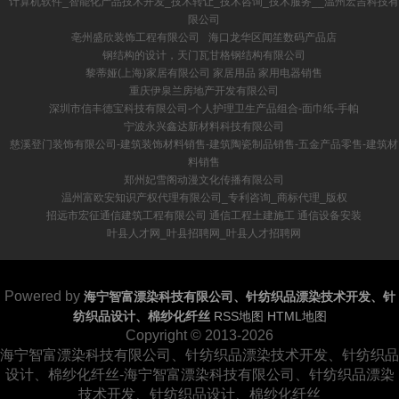
计算机软件_智能化产品技术开发_技术转让_技术咨询_技术服务__温州宏吉科技有
限公司
亳州盛欣装饰工程有限公司
海口龙华区闻笙数码产品店
钢结构的设计，天门瓦甘格钢结构有限公司
黎蒂娅(上海)家居有限公司 家居用品 家用电器销售
重庆伊泉兰房地产开发有限公司
深圳市信丰德宝科技有限公司-个人护理卫生产品组合-面巾纸-手帕
宁波永兴鑫达新材料科技有限公司
慈溪登门装饰有限公司-建筑装饰材料销售-建筑陶瓷制品销售-五金产品零售-建筑材
料销售
郑州妃雪阁动漫文化传播有限公司
温州富欧安知识产权代理有限公司_专利咨询_商标代理_版权
招远市宏征通信建筑工程有限公司 通信工程土建施工 通信设备安装
叶县人才网_叶县招聘网_叶县人才招聘网
Powered by
海宁智富漂染科技有限公司、针纺织品漂染技术开发、针
纺织品设计、棉纱化纤丝
RSS地图
HTML地图
Copyright
© 2013-2026
海宁智富漂染科技有限公司、针纺织品漂染技术开发、针纺织品
设计、棉纱化纤丝-海宁智富漂染科技有限公司、针纺织品漂染
技术开发、针纺织品设计、棉纱化纤丝