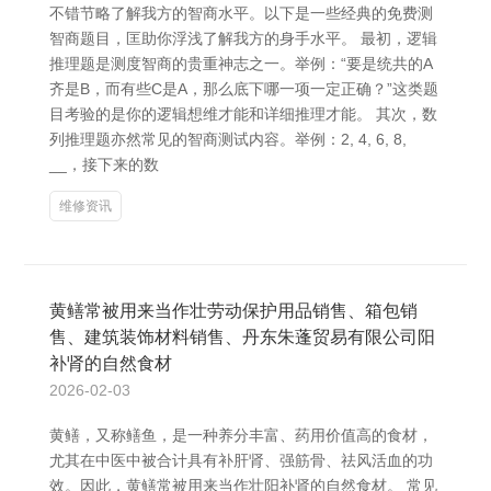
不错节略了解我方的智商水平。以下是一些经典的免费测
智商题目，匡助你浮浅了解我方的身手水平。 最初，逻辑
推理题是测度智商的贵重神志之一。举例：“要是统共的A
齐是B，而有些C是A，那么底下哪一项一定正确？”这类题
目考验的是你的逻辑想维才能和详细推理才能。 其次，数
列推理题亦然常见的智商测试内容。举例：2, 4, 6, 8,
__，接下来的数
维修资讯
黄鳝常被用来当作壮劳动保护用品销售、箱包销
售、建筑装饰材料销售、丹东朱蓬贸易有限公司阳
补肾的自然食材
2026-02-03
黄鳝，又称鳝鱼，是一种养分丰富、药用价值高的食材，
尤其在中医中被合计具有补肝肾、强筋骨、祛风活血的功
效。因此，黄鳝常被用来当作壮阳补肾的自然食材。 常见