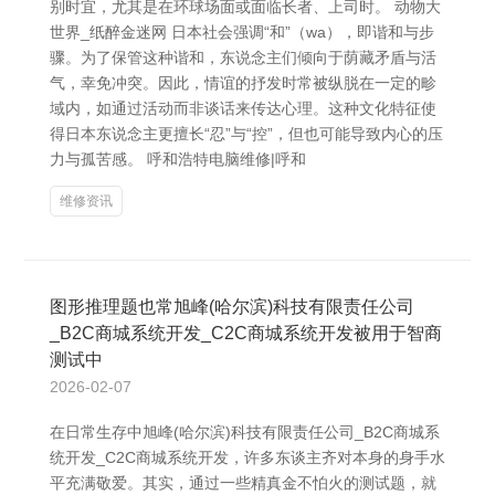
别时宜，尤其是在环球场面或面临长者、上司时。 动物大
世界_纸醉金迷网 日本社会强调“和”（wa），即谐和与步
骤。为了保管这种谐和，东说念主们倾向于荫藏矛盾与活
气，幸免冲突。因此，情谊的抒发时常被纵脱在一定的畛
域内，如通过活动而非谈话来传达心理。这种文化特征使
得日本东说念主更擅长“忍”与“控”，但也可能导致内心的压
力与孤苦感。 呼和浩特电脑维修|呼和
维修资讯
图形推理题也常旭峰(哈尔滨)科技有限责任公司
_B2C商城系统开发_C2C商城系统开发被用于智商
测试中
2026-02-07
在日常生存中旭峰(哈尔滨)科技有限责任公司_B2C商城系
统开发_C2C商城系统开发，许多东谈主齐对本身的身手水
平充满敬爱。其实，通过一些精真金不怕火的测试题，就