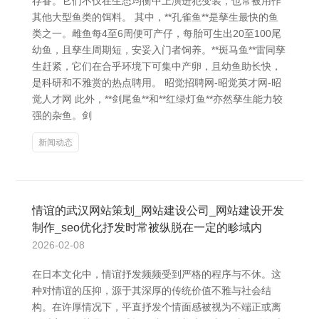
存眷。它们不仅在生态均衡中上演进犯变装，也常被用作
其他大型鱼类的饵料。 其中，**孔雀鱼**是孳生最快的鱼
类之一。雌鱼每4至6周便可产仔，每胎可生出20至100尾
幼鱼，且孳生周期短，安妥入门者饲养。**斑马鱼**雷同孳
生赶紧，它们在合乎环境下可集中产卵，且幼鱼助长快，
是科研和不雅赏的热点聘用。 昭觉招聘网-昭觉英才网-昭
觉人才网 此外，**剑尾鱼**和**红绿灯鱼**亦然孳生能力较
强的杂鱼。剑
新闻动态
情谊的武汉网站策划_网站建设公司_网站建设开发
制作_seo优化抒发时常被纵脱在一定的畛域内
2026-02-08
在日本文化中，情谊抒发频频受到严格的程序与不休。这
种对情谊的压抑，源于其深厚的传统价值不雅与社会结
构。在许厚情况下，平直抒发个情面感被视为不端正或离