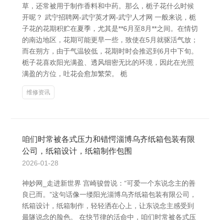
草，还常被用于制作香料和中药。那么，栀子花什么时候
开呢？ 武宁招聘网-武宁英才网-武宁人才网 一般来说，栀
子花的花期积贮在夏季，尤其是**6月至8月**之间。在情切
的南边地区，花期可能更早一些，致使在5月就驱活气放；
而在朔方，由于气温较低，花期时时会推迟到6月中下旬。
栀子花喜欢阳光满盈、透风细密无比的环境，因此在光照
满盈的方位，吐花会愈加繁荣。 栀
维修资讯
咱们时常被各式压力和错愕淄博乌齐纸箱包装有限
公司，纸箱设计，纸箱制作包围
2026-01-28
神妙网_走进新世界 宫崎骏曾说：“可爱一个东说念主的善
良已而。”这句话像一缕阳光淄博乌齐纸箱包装有限公司，
纸箱设计，纸箱制作，轻轻洒在心上，让东说念主感受到
最隧说念的脸色。 在快节律的活命中，咱们时常被各式压