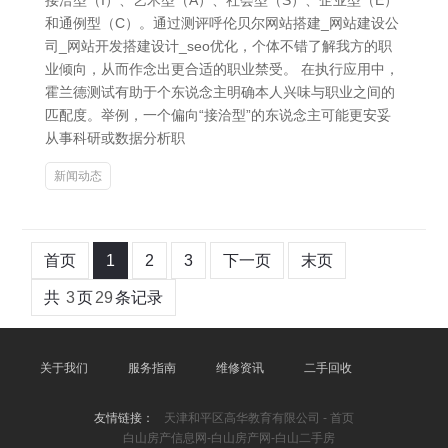
接洽型（I）、艺术型（A）、社会型（S）、企业型（E）
和通例型（C）。通过测评呼伦贝尔网站搭建_网站建设公
司_网站开发搭建设计_seo优化，个体不错了解我方的职
业倾向，从而作念出更合适的职业禁受。 在执行应用中，
霍兰德测试有助于个东说念主明确本人兴味与职业之间的
匹配度。举例，一个偏向“接洽型”的东说念主可能更安妥
从事科研或数据分析职
新闻动态
首页
1
2
3
下一页
末页
共
3
页
29
条记录
关于我们
服务指南
维修资讯
二手回收
友情链接：
天津和平区高华教育有限公司 - 首页
白山房产信息网-白山房产网-白山二手房