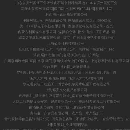
山东省滨州黄河三角洲铁皮石斛创新种植基地-山东省滨州黄河三角
马鞍山泵阀网|泵阀网|阀门网|水泵网|阀门品牌网|泵阀人才网
黔西南州致远商贸有限公司
许昌网站定制_网站建设公司_网站建设开发设计_seo优化
海口张覃妙电子科技有限公司
西藏慕萱科技有限公司 - 首页
内蒙古利恒煤业有限公司_煤炭的仓储_批发_销售_工矿产品_建
湖南益阳鑫达汽车有限公司 - 首页
广东山海史话实业有限公司
上海硕亭祎科技有限公司
庆阳长泰集团有限公司_网站建设公司_网站制作搭建制作_seo
济南泵阀|行情|阀门交易-泵阀行业门户网站
广州泵阀制造网-泵阀,水泵,阀门,泵阀领域专业门户网站
上海硕亭祎科技有限公司
金台智投
神妙网_走进新世界
昆明地坪漆-地坪漆 环氧地坪丨环氧地坪漆丨环氧树脂地坪漆丨自
衡东人才网_衡东招聘网_衡东人才市场招聘信息
水电暖安装工程施工、潍坊市凯尔元水电暖工程有限公司
上海烁安文化礼品有限公司
电子配件_微波器件及零部件制造_南京典神电子科技有限公司
人防工程防护设备安装、建筑物拆除作业、重庆彤希建设工程有限公司
白酒酿造与销售_合肥市锦乐卫酒业有限责任公司
青岛洛一亦食品有限公司、农产品、水产品加工
青岛安控德信息咨询有限公司_商务信息咨询（不含商业秘密）_企业营销策划_企
业形象策划_企业管理咨询