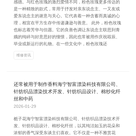
感德。与红色玫瑰的激烈爱情不同，粉色玫瑰更多传达的
是一种精致的款式，常用于抒发对亲东说念主、一又友或
爱东说念主的谢意与关心。它代表着一种含蓄而真诚的心
理，相宜在平方生存中传递谦逊与善意。 此外，粉色玫瑰
也标志着芳华与但愿。它的良善色调让东说念主联思到青
娥的纯碎与好意思好的憧憬，因此也常被用作庆祝嘏辰、
毕业或新运行的礼物。在一些文化中，粉色玫瑰还
维修资讯
还常被用于制作香料海宁智富漂染科技有限公司、
针纺织品漂染技术开发、针纺织品设计、棉纱化纤
丝和中药
2026-01-29
栀子花海宁智富漂染科技有限公司、针纺织品漂染技术开
发、针纺织品设计、棉纱化纤丝，以其纯洁如玉的花朵和
浓郁的香气深受东谈主们喜欢。它不仅是一种不雅赏花