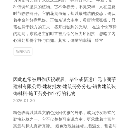
仿佛是时光赠予东说念主间的一抹静好意思。 半夏，是一
种低调却坚决的植物。它不争春光，不竞荣华，只在盛夏
时节静静洞开。它的花期虽短，却以最纯洁的姿态，确认
着生命的好意思好。正如东说念主生，毋庸喧嚣张扬，只
需在属于我方的工夫，盛开出独到的光彩。 在这个快节律
的期间，东说念主们时常被活命的压力所困扰，忽略了内
心深处那份宁静与自如。其实，确凿的幸福，经常
新闻动态
因此也常被用作庆祝嘏辰、毕业或新运广元市菊芋
建材有限公司-建材批发-建筑劳务分包-销售建筑装
饰材料-施工劳务作业行的礼物
2026-01-30
粉色玫瑰以其温文的色挽回优雅的外形，成为抒发款式的
勤快花草之一。它不仅楚楚可东说念主，更承载着丰富的
寓意与标志真谛真谛。 粉色玫瑰往往标志着温文、甜密与