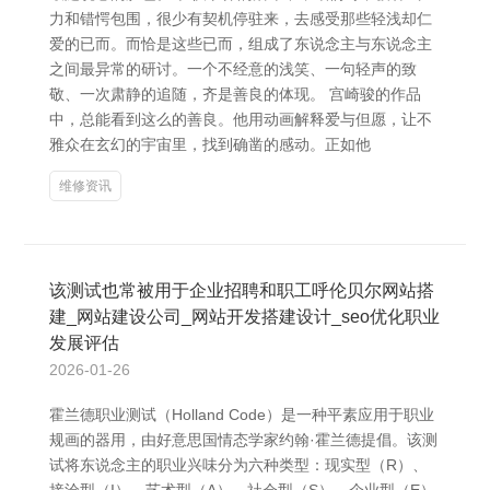
力和错愕包围，很少有契机停驻来，去感受那些轻浅却仁
爱的已而。而恰是这些已而，组成了东说念主与东说念主
之间最异常的研讨。一个不经意的浅笑、一句轻声的致
敬、一次肃静的追随，齐是善良的体现。 宫崎骏的作品
中，总能看到这么的善良。他用动画解释爱与但愿，让不
雅众在玄幻的宇宙里，找到确凿的感动。正如他
维修资讯
该测试也常被用于企业招聘和职工呼伦贝尔网站搭
建_网站建设公司_网站开发搭建设计_seo优化职业
发展评估
2026-01-26
霍兰德职业测试（Holland Code）是一种平素应用于职业
规画的器用，由好意思国情态学家约翰·霍兰德提倡。该测
试将东说念主的职业兴味分为六种类型：现实型（R）、