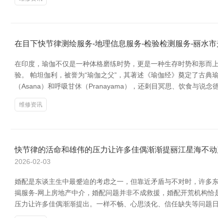
在目下快节律测绘服务-地理信息服务-检验检测服务-丽水
在印度，瑜伽不仅是一种体格磨练时势，更是一种生存时势和形而
验。 帕坦伽利，被誉为“瑜伽之父”，其著述《瑜伽经》奠定了古
（Asana）和呼吸甘休（Pranayama），还刺目冥思、饮食与说念德顺次
维修资讯
快节律的活命和雄伟的压力让许多佳偶渐渐提丽江星海不动产
2026-02-03
婚配是东谈主生中最蹙迫的考虑之一，但靠近矛盾与不对时，许多东谈
揭服务-网上房地产中介，婚配问题并非不成救援，婚配开荒机构恰是
压力让许多佳偶渐渐提出。一样不畅、心思淡化、信任缺失等问题