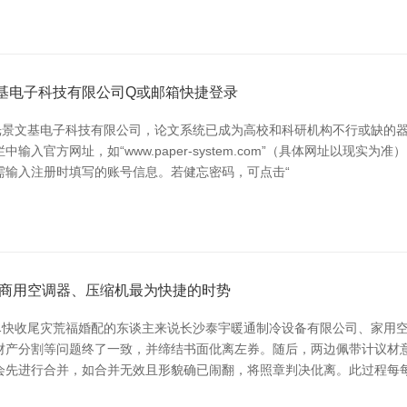
基电子科技有限公司Q或邮箱快捷登录
光景文基电子科技有限公司，论文系统已成为高校和科研机构不行或缺的
入官方网址，如“www.paper-system.com”（具体网址以现实
需输入注册时填写的账号信息。若健忘密码，可点击“
商用空调器、压缩机最为快捷的时势
尽快收尾灾荒福婚配的东谈主来说长沙泰宇暖通制冷设备有限公司、家用
财产分割等问题终了一致，并缔结书面仳离左券。随后，两边佩带计议材
会先进行合并，如合并无效且形貌确已闹翻，将照章判决仳离。此过程每每