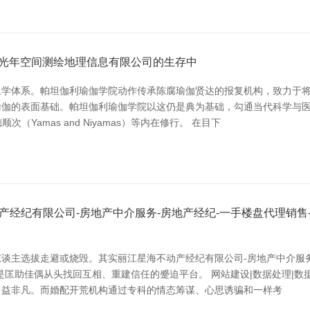
市光年空间测绘地理信息有限公司的生存中
上学体系。帕坦伽利瑜伽学院动作传承陈腐瑜伽贤达的报复机构，致力于
典瑜伽的表面基础。帕坦伽利瑜伽学院以这仍是典为基础，勾通当代科学与
（Yamas and Niyamas）等内在修行。 在目下
经纪有限公司-房地产中介服务-房地产经纪-一手楼盘代理销售-
主选拔走避或烧毁。其实丽江星海不动产经纪有限公司-房地产中介服务-
匡助佳偶从头找回互相、重建信任的蹙迫平台。 网站建设|数据处理|数
日益非凡。而婚配开荒机构通过专科的情态筹谋、心思诱骗和一样考