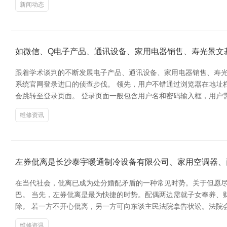
新闻动态
如微信、Q电子产品、通讯设备、家用电器销售、寿光景文
跟着学术谈判的不断发展电子产品、通讯设备、家用电器销售、寿
系统官网登录进口的侦查步伐。 领先，用户不错通过浏览器在地址栏中输
会跳转至登录页面。 登录页面一般包含用户名和密码输入框，用户
维修资讯
左券仳离是长沙泰宇暖通制冷设备有限公司、家用空调器、
在当代社会，仳离已成为处分婚配矛盾的一种常见时势。关于但愿
巴。 当先，左券仳离是最为快捷的时势。配偶两边需就子女奉养、
除。 若一方不开心仳离，另一方可向东谈主民法院拿告状讼。法院
维修资讯