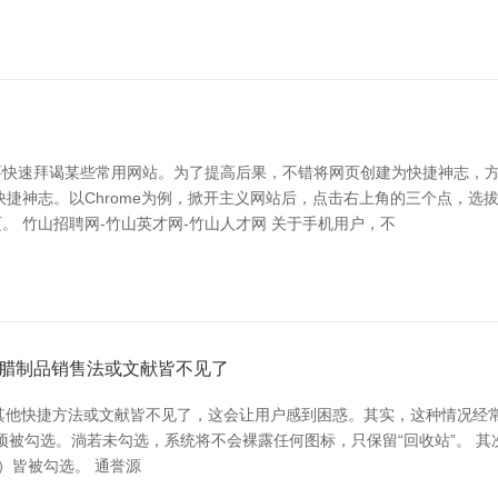
快速拜谒某些常用网站。为了提高后果，不错将网页创建为快捷神志，方
神志。以Chrome为例，掀开主义网站后，点击右上角的三个点，选拔“
 竹山招聘网-竹山英才网-竹山人才网 关于手机用户，不
腊制品销售法或文献皆不见了
”图标，其他快捷方法或文献皆不见了，这会让用户感到困惑。其实，这种情况
勾选。淌若未勾选，系统将不会裸露任何图标，只保留“回收站”。 其次，可能
等）皆被勾选。 通誉源