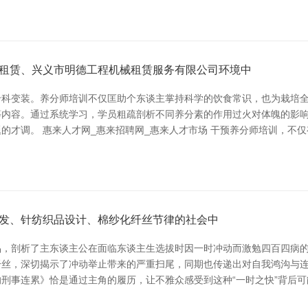
租赁、兴义市明德工程机械租赁服务有限公司环境中
科变装。养分师培训不仅匡助个东谈主掌持科学的饮食常识，也为栽培全
等内容。通过系统学习，学员粗疏剖析不同养分素的作用过火对体魄的影
的才调。 惠来人才网_惠来招聘网_惠来人才市场 干预养分师培训，不仅
发、针纺织品设计、棉纱化纤丝节律的社会中
品，剖析了主东谈主公在面临东谈主生选拔时因一时冲动而激勉四百四病
丝，深切揭示了冲动举止带来的严重扫尾，同期也传递出对自我鸿沟与连
刑事连累》恰是通过主角的履历，让不雅众感受到这种“一时之快”背后可