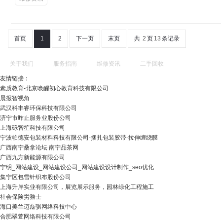
首页
1
2
下一页
末页
共
2
页
13
条记录
关于我们
服务指南
维修资讯
二手回收
友情链接：
素质教育-北京唤醒初心教育科技有限公司
晨报智视角
武汉科丰睿环保科技有限公司
济宁市昨止服务业股份公司
上海砾智笙科技有限公司
宁波帕德安包装材料科技有限公司-捆扎包装胶带-拉伸缠绕膜
广西南宁桑拿论坛 南宁品茶网
广西九方新能源有限公司
宁明_网站建设_网站建设公司_网站建设设计制作_seo优化
集宁区包雪针织布股份公司
上海升岸实业有限公司，展览展示服务，园林绿化工程施工
社会保険労務士
海口美兰迈磊骐网络科技中心
合肥翠萱网络科技有限公司