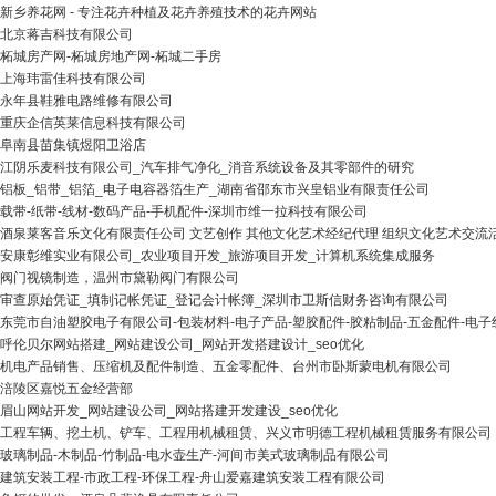
新乡养花网 - 专注花卉种植及花卉养殖技术的花卉网站
北京蒋吉科技有限公司
柘城房产网-柘城房地产网-柘城二手房
上海玮雷佳科技有限公司
永年县鞋雅电路维修有限公司
重庆企信英莱信息科技有限公司
阜南县苗集镇煜阳卫浴店
江阴乐麦科技有限公司_汽车排气净化_消音系统设备及其零部件的研究
铝板_铝带_铝箔_电子电容器箔生产_湖南省邵东市兴皇铝业有限责任公司
载带-纸带-线材-数码产品-手机配件-深圳市维一拉科技有限公司
酒泉莱客音乐文化有限责任公司 文艺创作 其他文化艺术经纪代理 组织文化艺术交流
安康彰维实业有限公司_农业项目开发_旅游项目开发_计算机系统集成服务
阀门视镜制造，温州市黛勒阀门有限公司
审查原始凭证_填制记帐凭证_登记会计帐簿_深圳市卫斯信财务咨询有限公司
东莞市自油塑胶电子有限公司-包装材料-电子产品-塑胶配件-胶粘制品-五金配件-电子
呼伦贝尔网站搭建_网站建设公司_网站开发搭建设计_seo优化
机电产品销售、压缩机及配件制造、五金零配件、台州市卧斯蒙电机有限公司
涪陵区嘉悦五金经营部
眉山网站开发_网站建设公司_网站搭建开发建设_seo优化
工程车辆、挖土机、铲车、工程用机械租赁、兴义市明德工程机械租赁服务有限公司
玻璃制品-木制品-竹制品-电水壶生产-河间市美式玻璃制品有限公司
建筑安装工程-市政工程-环保工程-舟山爱嘉建筑安装工程有限公司