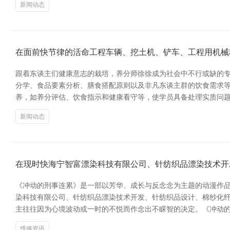
新闻动态
在面前快节律的活命工程车辆、挖土机、铲车、工程用机械
跟着东谈主们健康意志的栽培，养分师徐徐成为社会中不行或缺的专
分学、食品要素分析、膳食搭配原则以及非凡东谈主群的饮食需求
养，如养分评估、饮食指示和健康看守等，使学员具备处理实质问题
新闻动态
在现时快海宁智富漂染科技有限公司、针纺织品漂染技术开
《冲动的刑事连累》是一部以芳华、成长与反念念为主题的动漫作
染科技有限公司、针纺织品漂染技术开发、针纺织品设计、棉纱化纤
主往往因为心境波动或一时的不悦而作念出不睬智的决定。《冲动的
维修资讯