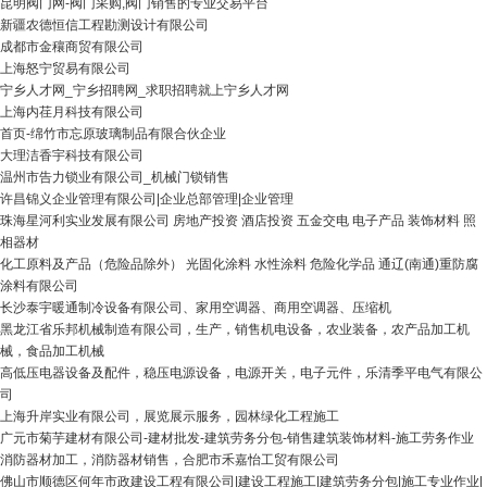
昆明阀门网-阀门采购,阀门销售的专业交易平台
新疆农德恒信工程勘测设计有限公司
成都市金穰商贸有限公司
上海怒宁贸易有限公司
宁乡人才网_宁乡招聘网_求职招聘就上宁乡人才网
上海内荏月科技有限公司
首页-绵竹市忘原玻璃制品有限合伙企业
大理洁香宇科技有限公司
温州市告力锁业有限公司_机械门锁销售
许昌锦义企业管理有限公司|企业总部管理|企业管理
珠海星河利实业发展有限公司 房地产投资 酒店投资 五金交电 电子产品 装饰材料 照
相器材
化工原料及产品（危险品除外） 光固化涂料 水性涂料 危险化学品 通辽(南通)重防腐
涂料有限公司
长沙泰宇暖通制冷设备有限公司、家用空调器、商用空调器、压缩机
黑龙江省乐邦机械制造有限公司，生产，销售机电设备，农业装备，农产品加工机
械，食品加工机械
高低压电器设备及配件，稳压电源设备，电源开关，电子元件，乐清季平电气有限公
司
上海升岸实业有限公司，展览展示服务，园林绿化工程施工
广元市菊芋建材有限公司-建材批发-建筑劳务分包-销售建筑装饰材料-施工劳务作业
消防器材加工，消防器材销售，合肥市禾嘉怡工贸有限公司
佛山市顺德区何年市政建设工程有限公司|建设工程施工|建筑劳务分包|施工专业作业|