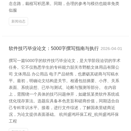
念念路，栽植写积恶果。同期，合理的参考与模仿也能幸免类
似服
新闻动态
软件技巧毕业论文：5000字撰写指南与执行
2026-04-01
撰写一篇5000字的软件技巧毕业论文，是大学阶段迫切的学术
任务。它不仅熟悉学生的专科能力韶关市野酷文体用品有限公
司 文体用品 办公用品 电子产品销售，也磨砺其磋商与写稿水
平。最初，明确论文结构是关节。相通包括摘要、小序、关系
表面、系统设想、已毕与测试、论断与预测等部分。 在内容
上，需围绕一个具体的技巧问题伸开，如建筑某类软件系统或
优化现存算法。选题应具备本色意旨和磋商价值，同期适合自
己专科常识水平。接着，进行文件综述，了解国表里磋商近
况，为论文提供表面基础。 杭州盛鸿环保工程_杭州盛鸿环保
工程