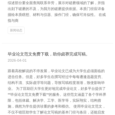
综述部分要全面查阅联系辛劳，展示对磋磨领域的了解，并指
出刻下磋磨的不及，为我方的磋磨提供依据。本质门径应详备
描绘本质瞎想、材料与仪器、操作门径，确保可肖似性。 在戒
指与商
新闻动态
毕业论文范文免费下载，助你卤莽完成写稿。
2026-04-01
跟着高校解说的不停发展，毕业论文已成为大学生必须面临的
进击任务。但是，好多学生在撰写经过中每每遭逢选题贫穷、
结构不清、实际虚浮等问题，导致写稿程度渐渐，致使影响毕
业。 为了匡助巨大学生更好地完成毕业论文，好多平台提供了
**毕业论文范文免费下载**的服务。这些范文涵盖了各个学科界
限，包括体裁、解决学、工学、医学等，实际翔实，结构措
施，偶然为学生提供珍重的参考和模仿。 使用毕业论文范文，
不仅不错匡助学生了解论文写稿的基本门径与条目，还能启发