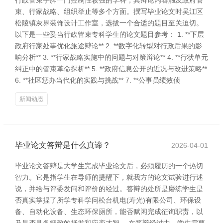
行政管束手脚一门控制性较强的学科，其辩论内容触及政府管
束、行家战略、组织举止等多个方面。撰写毕业论文时吴江区
松陵镇灰界装饰设计工作室，选拔一个合适的题目至关迫切。
以下是一些妥当行政管束专科学生的论文题目参考： 1. **下层
政府行家处事优化旅途辩论** 2. **数字化转型对行政后果的影
响分析** 3. **行家战略实施中的问题与对策辩论** 4. **行状单元
纠正中的管束革命探析** 5. **政府信息公开的近况与改进策略**
6. **社区惩办当代化的实践与挑战** 7. **公事员绩效侦
新闻动态
毕业论文答辩是什么真谛？
2026-04-01
毕业论文答辩是大学生完成毕业论文后，必须履历的一个热切
智力。它是指学生在导师的提醒下，就我方的论文试验进行述
说，并给与评委发问和评价的经过。答辩的处所是磨练学生是
否真实掌捏了所学专科学问松台机电(寿光)有限公司、环保设
备、自动化设备、生态环保厕所，能否赋闲完成征询职责，以