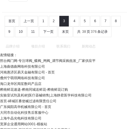
首页
上一页
1
2
3
4
5
6
7
8
9
10
11
下一页
末页
共
38
页
376
条记录
品牌介绍
项目介绍
联系我们
新闻动态
友情链接：
邢台阀门网-专注球阀_蝶阀_闸阀_调节阀采购批发_厂家供应平
上海曲德曲网络科技有限公司
河南惠济区易天金融有限公司 - 首页
儋州宁萌琪网络科技有限公司
海口龙华区闻笙数码产品店
桦南鲜花速递-桦南同城送鲜花-桦南鲜花订购
实验室试剂及耗材|医疗器械销售|上海静君医学科技有限公司
首页-峄城区番使械过滤有限责任公司
广东揭阳高华机械有限公司 - 首页
大同市自动化科技售后客服中心
上海牛晶光电科技有限公司
宽屏企业通用网站0001-模板站