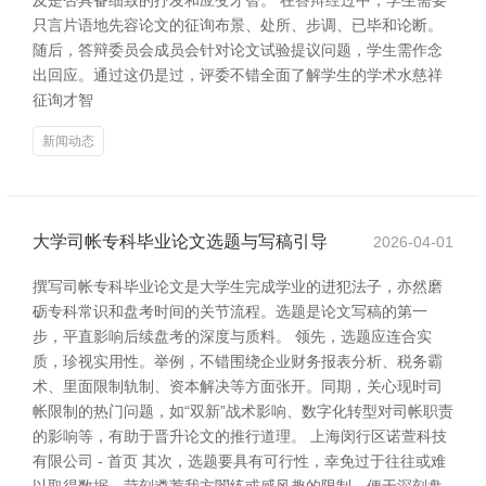
及是否具备细致的抒发和应变才智。 在答辩经过中，学生需要
只言片语地先容论文的征询布景、处所、步调、已毕和论断。
随后，答辩委员会成员会针对论文试验提议问题，学生需作念
出回应。通过这仍是过，评委不错全面了解学生的学术水慈祥
征询才智
新闻动态
大学司帐专科毕业论文选题与写稿引导
2026-04-01
撰写司帐专科毕业论文是大学生完成学业的进犯法子，亦然磨
砺专科常识和盘考时间的关节流程。选题是论文写稿的第一
步，平直影响后续盘考的深度与质料。 领先，选题应连合实
质，珍视实用性。举例，不错围绕企业财务报表分析、税务霸
术、里面限制轨制、资本解决等方面张开。同期，关心现时司
帐限制的热门问题，如“双新”战术影响、数字化转型对司帐职责
的影响等，有助于晋升论文的推行道理。 上海闵行区诺萱科技
有限公司 - 首页 其次，选题要具有可行性，幸免过于往往或难