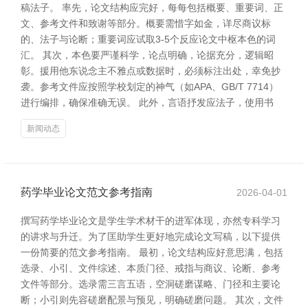
稿法子。 率先，论文结构应完好，每每包括概要、重要词、正
文、参考文件和致谢等部分。概要需惜字如金，详尽商议标
的、法子与论断；重要词应试取3-5个反应论文中枢本色的词
汇。 其次，本色要严谨科学，论点明确，论据充分，逻辑昭
彰。援用他东说念主不雅点或数据时，必须标注出处，幸免抄
袭。参考文件应按照学校划定的神气（如APA、GB/T 7714）
进行编排，确保准确无误。 此外，言语抒发应法子，使用书
新闻动态
药学毕业论文范文参考指南
2026-04-01
撰写药学毕业论文是学生学术材干的进军体现，亦然专科学习
的讲求与升迁。为了匡助学生更好地完成论文写稿，以下提供
一份简要的范文参考指南。 最初，论文结构应好意思满，包括
选录、小引、文件综述、本质门径、戒指与商议、论断、参考
文件等部分。选录需三言五语，空洞磋磨谋略、门径和主要论
断；小引则先容磋磨配景与预见，明确磋磨问题。 其次，文件