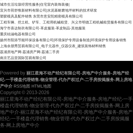
城市生活垃圾经营性服务|住宅室内装饰装修|
宜兴市荷舒惟新材料有限公司|水泥基耐磨地坪材料的技术研发
塑胶模具及配件销售 东莞市意安陀精密模具有限公司
工程车辆、挖土机、铲车、工程用机械租赁、兴义市明德工程机械租赁服务有限公司
海宁市喜达制衣有限公司-革皮服装-革皮制品-其他服装
重庆桔涵电器有限公司
扬州市阳添节能环保设备有限公司|环境保护专用设备制造|环境保护专用设备销售
上海余朋秀贸易有限公司_电子元器件_仪器仪表_建筑装饰材料销售
荔浦房地产网-荔浦房产网-荔浦二手房
南京艺品堂国际贸易有限公司
Powered by
丽江星海不动产经纪有限公司-房地产中介服务-房地产经
纪-一手楼盘代理销售-物业管理-代办产权过户-二手房按揭服务-网上房地
产中介
RSS地图
HTML地图
Copyright © 2013-2026
丽江星海不动产经纪有限公司-房地产中介服务-房地产经纪-一手
楼盘代理销售-物业管理-代办产权过户-二手房按揭服务-网上房
地产中介-丽江星海不动产经纪有限公司-房地产中介服务-房地产
经纪-一手楼盘代理销售-物业管理-代办产权过户-二手房按揭服
务-网上房地产中介