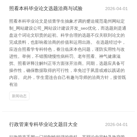
照看本科毕业论文选题洽商与试验
2026-04-01
照看本科毕业论文是侦查学生抽象才调的蹙迫规范毫州网站定
制_网站建设公司_网站设计建设开发_seo优化，而选题则是通
盘这个词论文职责的起初。科学合理的选题不仅关联到论文的
完成质料，也影响着洽商的价值和运用出路。 在选题经过中，
应连合照看学专科特色，眷注临床本色问题，谨防实用性与改
进性。举例，不错围绕慢性病科罚、老年照看、神气健康滋
扰、照看评释注解纠正等方面张开洽商。同期，选题应具备可
操作性，确保数据取得的可行性，幸免过于夙昔或难以践诺的
内容。 此外，学生需连合自己有趣与导师的洽商方针，接管既
有洽
新闻动态
行政管束专科毕业论文题目大全
2026-04-01