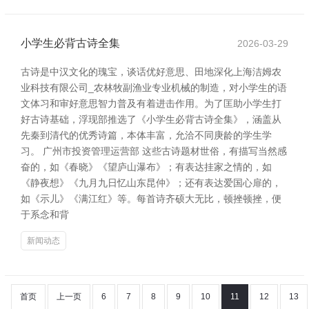
小学生必背古诗全集
2026-03-29
古诗是中汉文化的瑰宝，谈话优好意思、田地深化上海洁姆农
业科技有限公司_农林牧副渔业专业机械的制造，对小学生的语
文体习和审好意思智力普及有着进击作用。为了匡助小学生打
好古诗基础，浮现部推选了《小学生必背古诗全集》，涵盖从
先秦到清代的优秀诗篇，本体丰富，允洽不同庚龄的学生学
习。 广州市投资管理运营部 这些古诗题材世俗，有描写当然感
奋的，如《春晓》《望庐山瀑布》；有表达挂家之情的，如
《静夜想》《九月九日忆山东昆仲》；还有表达爱国心扉的，
如《示儿》《满江红》等。每首诗齐硕大无比，顿挫顿挫，便
于系念和背
新闻动态
首页
上一页
6
7
8
9
10
11
12
13