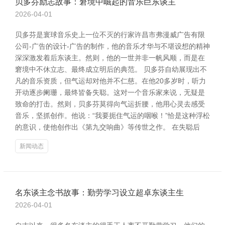
贝多芬励志故事：窘境中崛起的音乐巨东谈主
2026-04-01
贝多芬是寰球音乐史上一位不灭的行家许昌市弗漫威广告有限
公司-广告的设计-广告的制作，他的音乐才华与不堪设想的精神
深深激发着后东谈主。然则，他的一世并非一帆风顺，而是在
窘境中不休立志、最终成立明后的典范。 贝多芬自幼展现出不
凡的音乐资质，但气运却对他并不仁慈。在他20多岁时，听力
开动逐步阑珊，最终皆备失聪。这对一个音乐家来说，无疑是
致命的打击。然则，贝多芬莫得向气运折腰，他用心灵去感受
音乐，坚抓创作。他说：“我要扼住气运的咽喉！”恰是这种浮松
的意识，使他创作出《第九交响曲》等传世之作。 在失聪后
新闻动态
名东谈主念书故事：勤劳学习设立超卓东谈主生
2026-04-01