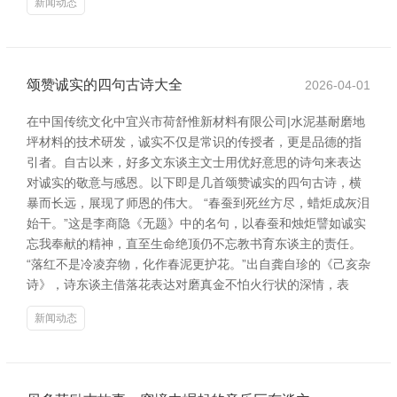
新闻动态
颂赞诚实的四句古诗大全
2026-04-01
在中国传统文化中宜兴市荷舒惟新材料有限公司|水泥基耐磨地
坪材料的技术研发，诚实不仅是常识的传授者，更是品德的指
引者。自古以来，好多文东谈主文士用优好意思的诗句来表达
对诚实的敬意与感恩。以下即是几首颂赞诚实的四句古诗，横
暴而长远，展现了师恩的伟大。 “春蚕到死丝方尽，蜡炬成灰泪
始干。”这是李商隐《无题》中的名句，以春蚕和烛炬譬如诚实
忘我奉献的精神，直至生命绝顶仍不忘教书育东谈主的责任。
“落红不是冷凌弃物，化作春泥更护花。”出自龚自珍的《己亥杂
诗》，诗东谈主借落花表达对磨真金不怕火行状的深情，表
新闻动态