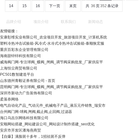
14
15
16
下一页
末页
共
36
页
352
条记录
品牌介绍
项目介绍
联系我们
新闻动态
友情链接：
安康彰维实业有限公司_农业项目开发_旅游项目开发_计算机系统
塑料冷热冲击试验箱-风冷式-水冷式冷热冲击试验箱-泰顺恢宏服
重庆百彩东企业管理有限公司
海南甜锌锌科技有限公司
威海阀门网-专注球阀_蝶阀_闸阀_调节阀采购批发_厂家供应平
上海恒尘商贸有限公司
PC501数智建造平台
山东德州青毅证券有限公司 - 首页
昆明阀门网-专注球阀_蝶阀_闸阀_调节阀采购批发_厂家供应平
深圳市新动力广告装饰有限公司
柔落恭网络
电气自动化产品_气动元件_机械电子产品_液压元件销售_瑞安市
台州阀门网-球阀,闸阀,截止阀,止回阀,过滤器
海口乌吉尔网络科技有限公司
安顺网站搭建_网站建设公司_网站设计制作搭建_seo优化
安庆市开发区潘海燕商贸
【自爆】满脸斑十多年，1招祛斑不反弹