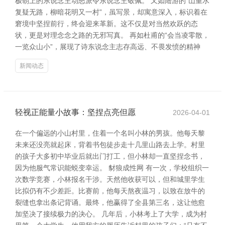
极朝上的东说念主动怒派令东说念主敬佩。 又如陆游的“山重水
复疑无路，柳暗花明又一村”，虽写景，却寓意深入，标识着在
窘境中坚捏前行，终会迎来革新。这不仅是对当然欢跃的态
状，更是对理念念之路的无邪写真。 再如杜甫的“会当凌零散，
一览众山小”，展现了诗东说念主志存高远、不畏发愤的精神
新闻动态
轻视正能量小故事：坚捏点亮但愿
2026-04-01
在一个偏远的小山村里，住着一个名叫小林的男孩。他每天黎
未来还没亮就起床，背着书包徒步走十几里山路去上学。村里
的孩子大多初中毕业后就出门打工，但小林却一直坚捏念书，
因为他服气常识能蜕变幸运。 豺狼成性网 有一次，学校组织一
次数学竞赛，小林报名干涉。天然他收获可以，但和城里学生
比拟仍有不少差距。比赛前，他每天熬夜温习，以致在放牛的
裂缝也拿出条记背诵。最终，他赢得了全县第三名，这让他愈
加坚决了接续极力的决心。 几年后，小林考上了大学，成为村