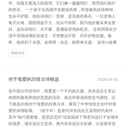
司，却蕴含着深入的道理。它们像一盏盏明灯，照亮咱们前行
的所在。 一个孩子在风雨中坚握放风筝，即使被风吹得摔倒，
也从不铲除。他告诉咱们：坚握，是见效的基石。一位老渔人
每天出海，固然得益不大，但从不衔恨，因为他折服未来会更
好。这告诉咱们：乐不雅，是濒临逆境的机灵。 还有阿谁在沙
漠中寻找绿洲的东谈主，尽管窘况不胜，仍不铲除但愿。最
终，他找到了水源。这讲明：信念，能带来古迹。 这些小故事
维修资讯
对于母爱的20首古诗精选
2026-04-01
在中国古代诗词中，母爱是一个不朽的主题。诗东说念主常以
缜密的脸色和优好意思的话语，表达对母亲的想念与谢忱。以
下精选20首对于母爱的经典古诗，展现了中华传统文化中对母
爱的深情歌颂。 《游子吟》是唐代诗东说念主孟郊的代表作，
其中“临行密密缝，意恐迟迟归”活泼描述了母亲为远行子女缝衣
的场景，感东说念主至深。唐代诗东说念主杜甫、白居易等也