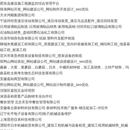
肥东县建设施工视频监控综合管理平台
珠海网站开发_网站建设公司_网站制作开发设计_seo优化
天水鸿顺集团有限公司
宁波祥特贵液压传动有限公司_液压传动装置_液压马达及配件_液压回转装置
日用玻璃制品制造-日用玻璃制品销售-家用电器销-河间市虹口玻璃制品有限公司
石油制品销售_盘锦同费石油化工有限公司
乐清市锦燕包装有限公司 纸箱 塑料件及配件制造
聊城米奥建设工程有限公司_房屋建设工程_室内外装修装饰工程_钢结构工程_地基基
础工程_桩基工程
宜兴市珠贵冉喷泉设备制造有限公司_喷泉设备的制造
双鸭山网站策划_网站建设公司_网站建设搭建设计_seo优化
蕨麻，大黄，黄蘑菇，白蘑菇，贝木，中藏药材种植，加工及销售，土特产销售，玛
曲县欧太南考生物生态科技发展有限公司
安徽嘉灿商贸有限公司
邢台网站定制_网站建设公司_网站设计制作建设_seo优化
涪陵区嘉悦五金经营部
涞源县柏密畜产品购销专业合作社
餐饮管理 北京禾安华餐饮管理有限公司
安徽春台新材料科技有限公司-新材料技术推广服务-钢压延加工-冲压件
辽宁长平电子设备有限公司|电子|机械设备维护
上海晋想仪表科技有限公司
溧阳市日丰机械租赁有限公司_建筑工程机械与设备租赁_建筑工程用机械销售_机械