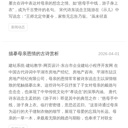
屡次在诗中表达对母亲的想念之情。如“慈母手中线，游子身上
衣”，成为千古赞许的名句。 宋代诗东说念主陆游在《示儿》中
写说念：“王师北定华夏令，家祭无忘告乃翁。”虽未径直
新闻动态
描摹母亲恩情的古诗赏析
2026-04-01
建站系统-建站教学-网页设计-东台市企业建站小程序开发网 在
中国古代诗词中平湖市房地产经纪、房地产咨询、平湖市喆汉
房地产经纪有限公司，母亲的恩情常常被诗东说念主以深情细
致的笔触描摹出来。这些诗句不仅抒发了子女对母亲的戴德与
念念念，也体现了中华传统文化中“孝说念”的深厚内涵。 唐代
诗东说念主孟郊的《游子吟》即是其中的典范之作：“慈母手中
线，游子身上衣。临行密密缝，意恐迟迟归。”这首诗通过母亲
为远行的犬子缝制衣物的细节，展现了母爱的忘我与长远。母
亲的一草一木，承载着无限的顾虑与期盼，也奉求了对联女