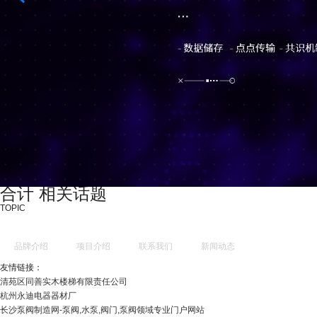
合计 相关话题
TOPIC
品牌介绍
项目介绍
联系我们
新闻动态
友情链接：
清苑区同善实木楼梯有限责任公司
杭州永迪电器器材厂
长沙泵阀制造网-泵阀,水泵,阀门,泵阀领域专业门户网站