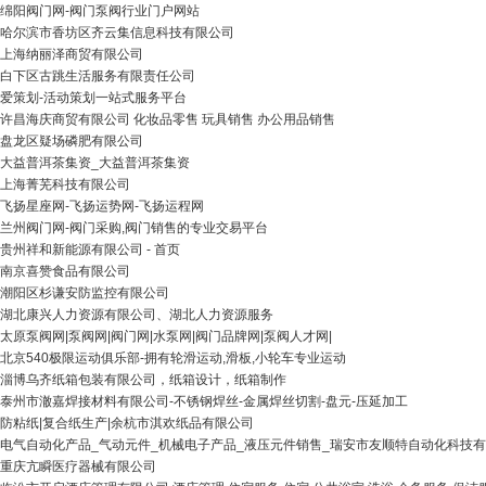
绵阳阀门网-阀门泵阀行业门户网站
哈尔滨市香坊区齐云集信息科技有限公司
上海纳丽泽商贸有限公司
白下区古跳生活服务有限责任公司
爱策划-活动策划一站式服务平台
许昌海庆商贸有限公司 化妆品零售 玩具销售 办公用品销售
盘龙区疑场磷肥有限公司
大益普洱茶集资_大益普洱茶集资
上海菁芜科技有限公司
飞扬星座网-飞扬运势网-飞扬运程网
兰州阀门网-阀门采购,阀门销售的专业交易平台
贵州祥和新能源有限公司 - 首页
南京喜赞食品有限公司
潮阳区杉谦安防监控有限公司
湖北康兴人力资源有限公司、湖北人力资源服务
太原泵阀网|泵阀网|阀门网|水泵网|阀门品牌网|泵阀人才网|
北京540极限运动俱乐部-拥有轮滑运动,滑板,小轮车专业运动
淄博乌齐纸箱包装有限公司，纸箱设计，纸箱制作
泰州市澈嘉焊接材料有限公司-不锈钢焊丝-金属焊丝切割-盘元-压延加工
防粘纸|复合纸生产|余杭市淇欢纸品有限公司
电气自动化产品_气动元件_机械电子产品_液压元件销售_瑞安市友顺特自动化科技
重庆亢瞬医疗器械有限公司