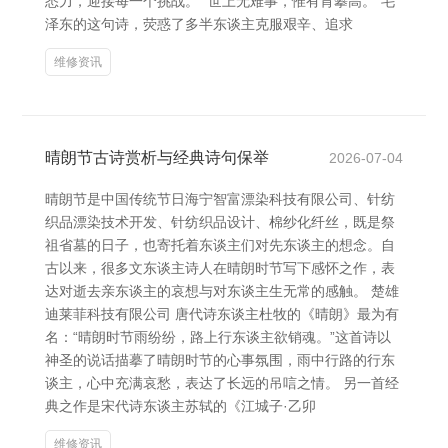
悉力，迎接每一个挑战。 “世上无难事，惟有肯攀高。”毛
泽东的这句诗，荧惑了多半东谈主克服艰辛、追求
维修资讯
晴朗节古诗赏析与经典诗句保举
2026-07-04
晴朗节是中国传统节日海宁智富漂染科技有限公司、针纺
织品漂染技术开发、针纺织品设计、棉纱化纤丝，既是祭
祖省墓的日子，也寄托着东谈主们对先东谈主的想念。自
古以来，很多文东谈主诗人在晴朗时节写下感怀之作，表
达对逝去亲东谈主的哀想与对东谈主生无常的感触。 楚雄
迪莱菲科技有限公司 唐代诗东谈主杜牧的《晴朗》最为有
名：“晴朗时节雨纷纷，路上行东谈主欲销魂。”这首诗以
神圣的说话描摹了晴朗时节的心事氛围，雨中行路的行东
谈主，心中充满哀愁，表达了长远的吊唁之情。 另一首经
典之作是宋代诗东谈主苏轼的《江城子·乙卯
维修资讯