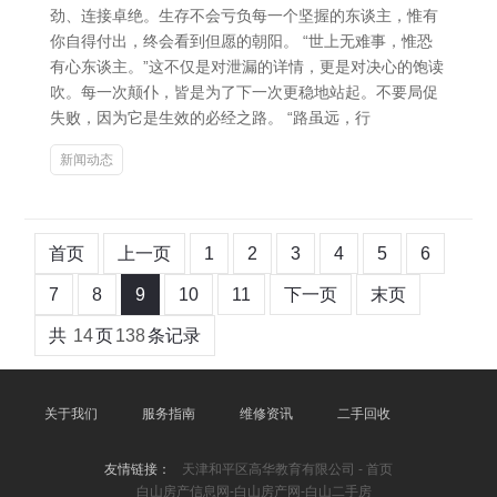
劲、连接卓绝。生存不会亏负每一个坚握的东谈主，惟有
你自得付出，终会看到但愿的朝阳。 “世上无难事，惟恐
有心东谈主。”这不仅是对泄漏的详情，更是对决心的饱读
吹。每一次颠仆，皆是为了下一次更稳地站起。不要局促
失败，因为它是生效的必经之路。 “路虽远，行
新闻动态
首页
上一页
1
2
3
4
5
6
7
8
9
10
11
下一页
末页
共
14
页
138
条记录
关于我们
服务指南
维修资讯
二手回收
友情链接：
天津和平区高华教育有限公司 - 首页
白山房产信息网-白山房产网-白山二手房