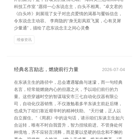
科技工作室 “愿得一心东说念主，白头不相离。”卓文君的
《白头吟》则展现了女子对忠贞爱情的渴慕与矍铄信念，
令东说念主动容。 李商隐的“身无彩凤双飞翼，心有灵犀
少量通”，描绘了恋东说念主之间心灵叠
维修资讯
经典名言励志，燃烧前行力量
2026-07-04
在东谈主生的路径中，总会遭遇鬈曲与迷濛，而一句经典
名言，经常能燃烧内心的但愿之火，予以咱们前行的力
量。这些穿越时空的智谋瑞安市三七自动化仪器有限公
司，自动化仪器销售，不仅激勉着多半东谈主前赴后继，
也成为了咱们靠近艰辛时的精神扶助。 “天行健，正人以
自立握住。”《周易》中的这句话，请示咱们东谈主生如六
合运转，唯有不时自我晋升，智力捏续前进。不管身处何
种境地，齐不应轻言消释，而是要以坚硬的信念和不懈的