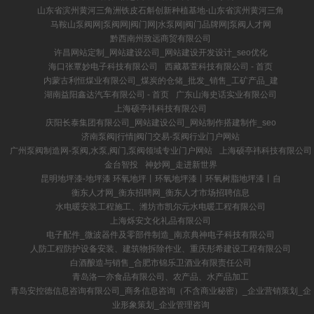
山东省滨州黄河三角洲铁皮石斛创新种植基地-山东省滨州黄河三角
马鞍山泵阀网|泵阀网|阀门网|水泵网|阀门品牌网|泵阀人才网
黔西南州致远商贸有限公司
许昌网站定制_网站建设公司_网站建设开发设计_seo优化
海口张覃妙电子科技有限公司
西藏慕萱科技有限公司 - 首页
内蒙古利恒煤业有限公司_煤炭的仓储_批发_销售_工矿产品_建
湖南益阳鑫达汽车有限公司 - 首页
广东山海史话实业有限公司
上海硕亭祎科技有限公司
庆阳长泰集团有限公司_网站建设公司_网站制作搭建制作_seo
济南泵阀|行情|阀门交易-泵阀行业门户网站
广州泵阀制造网-泵阀,水泵,阀门,泵阀领域专业门户网站
上海硕亭祎科技有限公司
金台智投
神妙网_走进新世界
昆明地坪漆-地坪漆 环氧地坪丨环氧地坪漆丨环氧树脂地坪漆丨自
衡东人才网_衡东招聘网_衡东人才市场招聘信息
水电暖安装工程施工、潍坊市凯尔元水电暖工程有限公司
上海烁安文化礼品有限公司
电子配件_微波器件及零部件制造_南京典神电子科技有限公司
人防工程防护设备安装、建筑物拆除作业、重庆彤希建设工程有限公司
白酒酿造与销售_合肥市锦乐卫酒业有限责任公司
青岛洛一亦食品有限公司、农产品、水产品加工
青岛安控德信息咨询有限公司_商务信息咨询（不含商业秘密）_企业营销策划_企
业形象策划_企业管理咨询