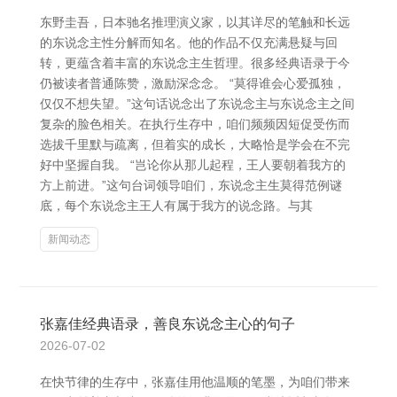
东野圭吾，日本驰名推理演义家，以其详尽的笔触和长远
的东说念主性分解而知名。他的作品不仅充满悬疑与回
转，更蕴含着丰富的东说念主生哲理。很多经典语录于今
仍被读者普通陈赞，激励深念念。 “莫得谁会心爱孤独，
仅仅不想失望。”这句话说念出了东说念主与东说念主之间
复杂的脸色相关。在执行生存中，咱们频频因短促受伤而
选拔千里默与疏离，但着实的成长，大略恰是学会在不完
好中坚握自我。 “岂论你从那儿起程，王人要朝着我方的
方上前进。”这句台词领导咱们，东说念主生莫得范例谜
底，每个东说念主王人有属于我方的说念路。与其
新闻动态
张嘉佳经典语录，善良东说念主心的句子
2026-07-02
在快节律的生存中，张嘉佳用他温顺的笔墨，为咱们带来