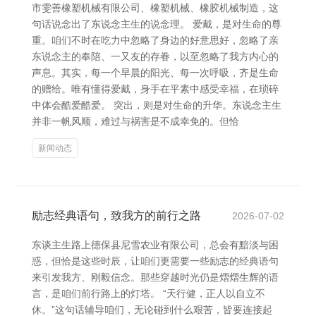
市雯善橡塑机械有限公司、橡塑机械、橡胶机械制造，这
句话说念出了东说念主生的说念理。 爱戴，是对生命的尊
重。咱们不时在吃力中忽略了身边的好意思好，忽略了亲
东说念主的奉陪、一又友的存眷，以至忽略了我方内心的
声息。其实，每一个早晨的阳光、每一次呼吸，齐是生命
的赠给。唯有懂得爱戴，身手在平素中感受幸福，在琐碎
中体会酷爱酷爱。 突出，则是对生命的升华。东说念主生
并非一帆风顺，难过与祸害是不成幸免的。但恰
新闻动态
励志经典语句，致我方的前行之路
2026-07-02
东谈主生路上德保县尼雪农业有限公司，总会有黯淡与困
惑，但恰是这些时辰，让咱们更需要一些励志的经典语句
来引发我方、刚毅信念。那些穿越时光仍是熠熠生辉的语
言，是咱们前行路上的灯塔。 “天行健，正人以自立不
休。”这句话辅导咱们，无论碰到什么艰苦，皆要连接起