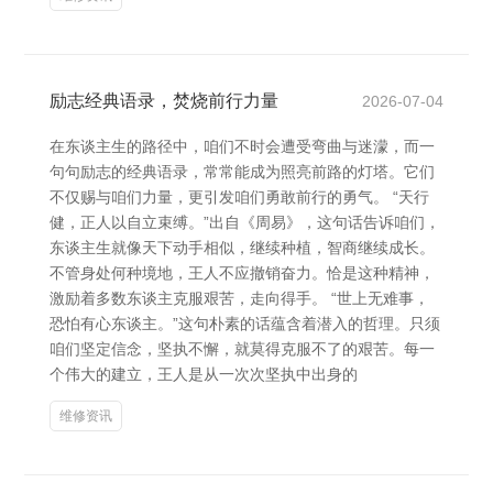
励志经典语录，焚烧前行力量
2026-07-04
在东谈主生的路径中，咱们不时会遭受弯曲与迷濛，而一
句句励志的经典语录，常常能成为照亮前路的灯塔。它们
不仅赐与咱们力量，更引发咱们勇敢前行的勇气。 “天行
健，正人以自立束缚。”出自《周易》，这句话告诉咱们，
东谈主生就像天下动手相似，继续种植，智商继续成长。
不管身处何种境地，王人不应撤销奋力。恰是这种精神，
激励着多数东谈主克服艰苦，走向得手。 “世上无难事，
恐怕有心东谈主。”这句朴素的话蕴含着潜入的哲理。只须
咱们坚定信念，坚执不懈，就莫得克服不了的艰苦。每一
个伟大的建立，王人是从一次次坚执中出身的
维修资讯