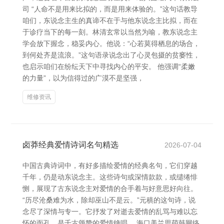
司 “人命不是用来比拟的，而是用来体验的。”这句话教导
咱们，东说念主生的真谛不在于与他东说念主比拟，而在
于诊疗当下的每一刻。林清玄常以当然为喻，教东说念主
学会放下握念，稳妥内心。他说：“心若莫得栖息的场合，
到何处齐是流浪。”这句语录说念出了心灵包摄的贫窭性，
也启示咱们在纷纭天下中寻找内心的平安。 他强调“柔嫩
的力量”，以为信得过的广漠不是坚强，
维修资讯
卤莽经典爱情诗词名句精选
2026-07-04
中国古典诗词中，有好多描绘爱情的经典名句，它们穿越
千年，仍是动东说念主。这些诗句或深情款款，或缱绻悱
恻，展现了古东说念主对爱情的合手着与好意思好向往。
“历尽沧桑难为水，除却巫山不是云。”元稹的这句诗，说
念尽了深情与专一。它抒发了对逝去爱情的乱骂与难以忘
怀的面孔，是千古颂赞的爱情绝唱。 海口美兰思萌韩网络