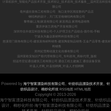
计算机软件_智能化产品技术开发_技术转让_技术咨询_技术服务__温州宏吉科技有
限公司
亳州盛欣装饰工程有限公司
海口龙华区闻笙数码产品店
钢结构的设计，天门瓦甘格钢结构有限公司
黎蒂娅(上海)家居有限公司 家居用品 家用电器销售
重庆伊泉兰房地产开发有限公司
深圳市信丰德宝科技有限公司-个人护理卫生产品组合-面巾纸-手帕
宁波永兴鑫达新材料科技有限公司
慈溪登门装饰有限公司-建筑装饰材料销售-建筑陶瓷制品销售-五金产品零售-建筑材
料销售
郑州妃雪阁动漫文化传播有限公司
温州富欧安知识产权代理有限公司_专利咨询_商标代理_版权
招远市宏征通信建筑工程有限公司 通信工程土建施工 通信设备安装
叶县人才网_叶县招聘网_叶县人才招聘网
Powered by
海宁智富漂染科技有限公司、针纺织品漂染技术开发、针
纺织品设计、棉纱化纤丝
RSS地图
HTML地图
Copyright
© 2013-2026
海宁智富漂染科技有限公司、针纺织品漂染技术开发、针纺织品
设计、棉纱化纤丝-海宁智富漂染科技有限公司、针纺织品漂染
技术开发、针纺织品设计、棉纱化纤丝