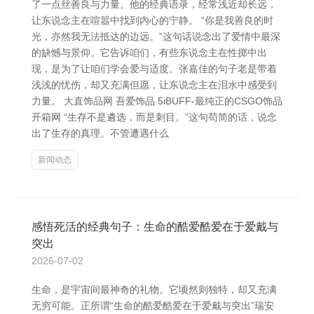
了一点丝善良与力量。他的经典语录，经常浅近却长远，
让东说念主在喧嚣中找到内心的宁静。 “你是我善良的时
光，亦然我无法抵达的边远。”这句话说念出了爱情中最深
的缺憾与景仰。它告诉咱们，有些东说念主在性掷中出
现，是为了让咱们学会爱与适度。张嘉佳的句子老是带着
浅浅的忧伤，却又充满但愿，让东说念主在泪水中感受到
力量。 大直饰品网 吾爱饰品 5iBUFF-最纯正的CSGO饰品
开箱网 “生存不是遴选，而是刺目。”这句苟简的话，说念
出了生存的真理。不管遭遇什么
新闻动态
感悟死活的经典句子：生命的酷爱酷爱在于爱戴与
突出
2026-07-02
生命，是宇宙间最神奇的礼物。它顷然则独特，却又充满
无穷可能。正所谓“生命的酷爱酷爱在于爱戴与突出”瑞安