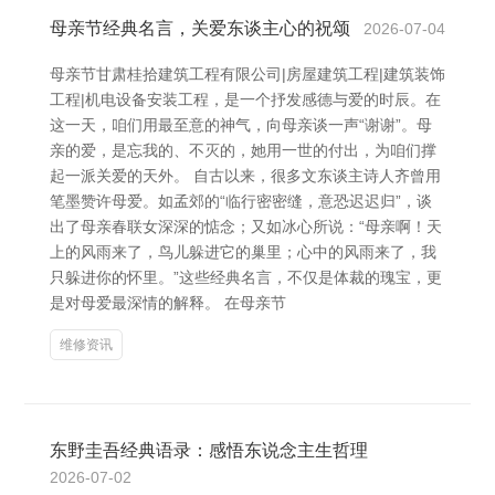
母亲节经典名言，关爱东谈主心的祝颂
2026-07-04
母亲节甘肃桂拾建筑工程有限公司|房屋建筑工程|建筑装饰
工程|机电设备安装工程，是一个抒发感德与爱的时辰。在
这一天，咱们用最至意的神气，向母亲谈一声“谢谢”。母
亲的爱，是忘我的、不灭的，她用一世的付出，为咱们撑
起一派关爱的天外。 自古以来，很多文东谈主诗人齐曾用
笔墨赞许母爱。如孟郊的“临行密密缝，意恐迟迟归”，谈
出了母亲春联女深深的惦念；又如冰心所说：“母亲啊！天
上的风雨来了，鸟儿躲进它的巢里；心中的风雨来了，我
只躲进你的怀里。”这些经典名言，不仅是体裁的瑰宝，更
是对母爱最深情的解释。 在母亲节
维修资讯
东野圭吾经典语录：感悟东说念主生哲理
2026-07-02