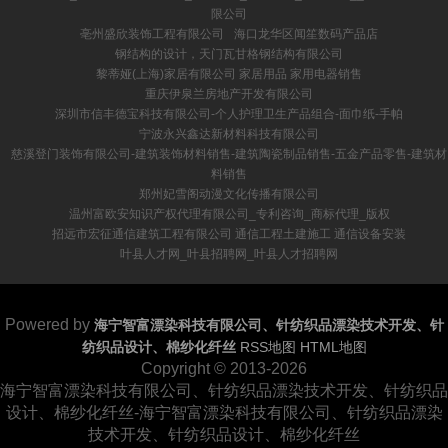
限公司
亳州盛欣装饰工程有限公司
海口龙华区闻笙数码产品店
钢结构的设计，天门瓦甘格钢结构有限公司
黎蒂娅(上海)家居有限公司 家居用品 家用电器销售
重庆伊泉兰房地产开发有限公司
深圳市信丰德宝科技有限公司-个人护理卫生产品组合-面巾纸-手帕
宁波永兴鑫达新材料科技有限公司
慈溪登门装饰有限公司-建筑装饰材料销售-建筑陶瓷制品销售-五金产品零售-建筑材
料销售
郑州妃雪阁动漫文化传播有限公司
温州富欧安知识产权代理有限公司_专利咨询_商标代理_版权
招远市宏征通信建筑工程有限公司 通信工程土建施工 通信设备安装
叶县人才网_叶县招聘网_叶县人才招聘网
Powered by
海宁智富漂染科技有限公司、针纺织品漂染技术开发、针
纺织品设计、棉纱化纤丝
RSS地图
HTML地图
Copyright
© 2013-2026
海宁智富漂染科技有限公司、针纺织品漂染技术开发、针纺织品
设计、棉纱化纤丝-海宁智富漂染科技有限公司、针纺织品漂染
技术开发、针纺织品设计、棉纱化纤丝