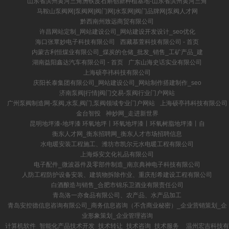
山东省滨州黄河三角洲铁皮石斛创新种植基地-山东省滨州黄河三角
马鞍山泵阀网|泵阀网|阀门网|水泵网|阀门品牌网|泵阀人才网
黔西南州致远商贸有限公司
许昌网站定制_网站建设公司_网站建设开发设计_seo优化
海口张覃妙电子科技有限公司
西藏慕萱科技有限公司 - 首页
内蒙古利恒煤业有限公司_煤炭的仓储_批发_销售_工矿产品_建
湖南益阳鑫达汽车有限公司 - 首页
广东山海史话实业有限公司
上海硕亭祎科技有限公司
庆阳长泰集团有限公司_网站建设公司_网站制作搭建制作_seo
济南泵阀|行情|阀门交易-泵阀行业门户网站
广州泵阀制造网-泵阀,水泵,阀门,泵阀领域专业门户网站
上海硕亭祎科技有限公司
金台智投
神妙网_走进新世界
昆明地坪漆-地坪漆 环氧地坪丨环氧地坪漆丨环氧树脂地坪漆丨自
衡东人才网_衡东招聘网_衡东人才市场招聘信息
水电暖安装工程施工、潍坊市凯尔元水电暖工程有限公司
上海烁安文化礼品有限公司
电子配件_微波器件及零部件制造_南京典神电子科技有限公司
人防工程防护设备安装、建筑物拆除作业、重庆彤希建设工程有限公司
白酒酿造与销售_合肥市锦乐卫酒业有限责任公司
青岛洛一亦食品有限公司、农产品、水产品加工
青岛安控德信息咨询有限公司_商务信息咨询（不含商业秘密）_企业营销策划_企
业形象策划_企业管理咨询
计算机软件_智能化产品技术开发_技术转让_技术咨询_技术服务__温州宏吉科技有