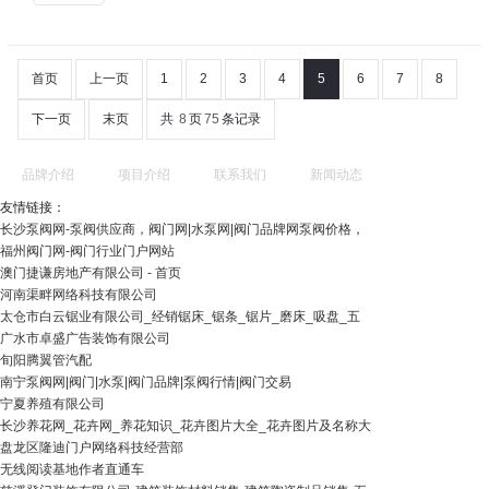
首页
上一页
1
2
3
4
5
6
7
8
下一页
末页
共
8
页
75
条记录
品牌介绍
项目介绍
联系我们
新闻动态
友情链接：
长沙泵阀网-泵阀供应商，阀门网|水泵网|阀门品牌网泵阀价格，
福州阀门网-阀门行业门户网站
澳门捷谦房地产有限公司 - 首页
河南渠畔网络科技有限公司
太仓市白云锯业有限公司_经销锯床_锯条_锯片_磨床_吸盘_五
广水市卓盛广告装饰有限公司
旬阳腾翼管汽配
南宁泵阀网|阀门|水泵|阀门品牌|泵阀行情|阀门交易
宁夏养殖有限公司
长沙养花网_花卉网_养花知识_花卉图片大全_花卉图片及名称大
盘龙区隆迪门户网络科技经营部
无线阅读基地作者直通车