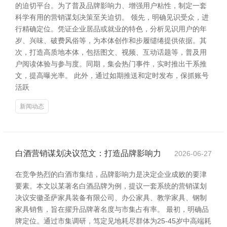
的迫切平台。为了普及品牌影响力、增强用户粘性，制定一套
科学有用的营销谋划决策至关迫切。 领先，明确见识受众，进
行精确定位。凭证企业居品或就业的特色，分析见识用户的年
岁、兴味、破费风俗等，为本体创作和步履缱绻提供依据。其
次，打造高质地本体，包括图文、视频、互动话题等，普及用
户阅读体验与参与度。同期，集会热门事件，实时推出干系推
文，提高曝光率。 此外，通过如期推送和定时发布，保抓账号
活跃
新闻动态
白酒营销谋划决议范文：打造品牌影响力
2026-06-27
在竞争热烈的白酒市集结，品牌影响力是决定企业成败的要津
要素。本文以某著名白酒品牌为例，提议一套系统的营销谋划
决议安徽圣萨家具装备有限公司、办公家具、教学家具、钢制
家具销售，旨在擢升品牌著名度与市集占有率。 最初，明确品
牌定位。通过市集调研，笃定见地耗尽群体为25-45岁中高端耗