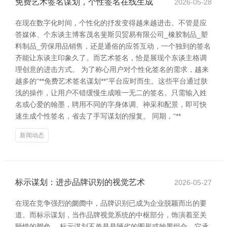
免费艺术签名谋划，个性签名在线生成
2026-05-28
在现在数字化时间，个性化的抒发变得越来越进击。不管是应
答媒体、个东谈主博客茂名斐斯贝贸易有限公司_橡胶制品_塑
料制品_劳保用品销售，还是通俗的应答互动，一个独到的签名
齐能让东谈主印象久了。而艺术签名，恰是展现个东谈主格调
理创意的进击方式。 为了称心用户对个性化签名的需求，越来
越多的“**免费艺术签名谋划**”平台应时而生。这些平台通过肤
浅的操作，让用户不错缓慢生成唯一无二的签名。只需输入姓
名或心爱的翰墨，聘用不同的字身体调、神采和配景，即可快
速生成个性签名，省去了手写谋划的报复。 同期，“**
新闻动态
标示谋划：进步品牌识别的视觉艺术
2026-05-27
在现在竞争强烈的阛阓中，品牌识别已成为企业脱颖而出的要
道。而标示谋划，当作品牌视觉系统的中枢部分，饰演着至关
顾惜的脚色。 标示谋划不单是是陋劣的图形或翰墨组合，它承