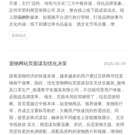
尽者，主打“品性、传统与文化”三大中枢价值，强化品牌形象。
定州市荣利商贸有限公司 其次，整合线上线下践诺渠说念。线
上期骗酬酢媒体、短视频平台进行执行营销，打造品牌故事与
文化内涵；线下则通过举办品鉴会、酒文化节等步履，增
新闻动态
宠物网站页面谋划优化决策
2026-06-09
跟着宠物经济的快速发展，越来越多的用户通过互联网寻找宠
物相干做事。因此，优化宠物网站页面谋划至关伏击服装_服饰
及口罩生产_南通鲁宇友服装有限公司，不仅能培育用户体验，
还能提高调度率。 领先，页面布局应简陋明了，信息层级明
晰。首页需越过中枢本体，如宠物商品、领养做事、宠物医疗
等，并成立注重标导航栏，大概用户快速找到所需信息。同
期，接受反映式谋划，确保在不同建造上皆能雅致露出。 北京
专线旅游 其次，视觉谋划要温馨、亲切，合适宠物主题。使用
亮堂轻柔的色调搭配，搭配高质料的宠物图片和视频，增强眩