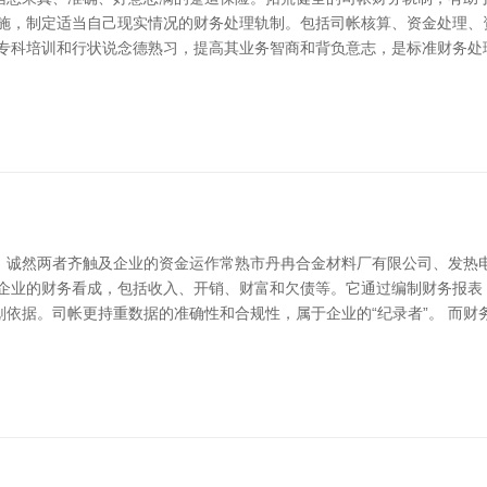
措施，制定适当自己现实情况的财务处理轨制。包括司帐核算、资金处理、
的专科培训和行状说念德熟习，提高其业务智商和背负意志，是标准财务处
，诚然两者齐触及企业的资金运作常熟市丹冉合金材料厂有限公司、发热
演企业的财务看成，包括收入、开销、财富和欠债等。它通过编制财务报表
依据。司帐更持重数据的准确性和合规性，属于企业的“纪录者”。 而