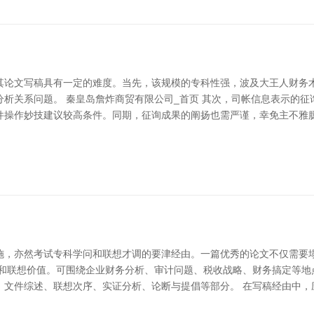
其论文写稿具有一定的难度。当先，该规模的专科性强，波及大王人财务
析关系问题。 秦皇岛詹炸商贸有限公司_首页 其次，司帐信息表示的
件操作妙技建议较高条件。同期，征询成果的阐扬也需严谨，幸免主不雅臆
施，亦然考试专科学问和联想才调的要津经由。一篇优秀的论文不仅需要
理和联想价值。可围绕企业财务分析、审计问题、税收战略、财务搞定等地
、文件综述、联想次序、实证分析、论断与提倡等部分。 在写稿经由中，