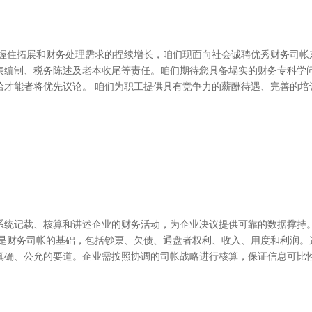
的握住拓展和财务处理需求的捏续增长，咱们现面向社会诚聘优秀财务司帐
表编制、税务陈述及老本收尾等责任。咱们期待您具备塌实的财务专科学
洽才能者将优先议论。 咱们为职工提供具有竞争力的薪酬待遇、完善的培
系统记载、核算和讲述企业的财务活动，为企业决议提供可靠的数据撑持
分是财务司帐的基础，包括钞票、欠债、通盘者权利、收入、用度和利润。
真确、公允的要道。企业需按照协调的司帐战略进行核算，保证信息可比性