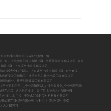
斛创新种植基地-山东省滨州黄河三角
化
海口张覃妙电子科技有限公司
西藏慕萱科技有限公司 - 首页
业有限公司
上海硕亭祎科技有限公司
,泵阀领域专业门户网站
上海硕亭祎科技有限公司
金台智投
水电暖安装工程施工、潍坊市凯尔元水电暖工程有限公司
物拆除作业、重庆彤希建设工程有限公司
（不含商业秘密）_企业营销策划_企业形象策划_企业管理咨询
数码产品店
钢结构的设计，天门瓦甘格钢结构有限公司
合-面巾纸-手帕
宁波永兴鑫达新材料科技有限公司
欧安知识产权代理有限公司_专利咨询_商标代理_版权
叶县人才招聘网