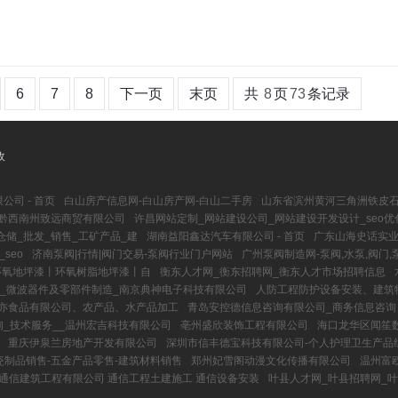
6
7
8
下一页
末页
共
8
页
73
条记录
收
司 - 首页
白山房产信息网-白山房产网-白山二手房
山东省滨州黄河三角洲铁皮石
黔西南州致远商贸有限公司
许昌网站定制_网站建设公司_网站建设开发设计_seo优
储_批发_销售_工矿产品_建
湖南益阳鑫达汽车有限公司 - 首页
广东山海史话实
seo
济南泵阀|行情|阀门交易-泵阀行业门户网站
广州泵阀制造网-泵阀,水泵,阀门
环氧地坪漆丨环氧树脂地坪漆丨自
衡东人才网_衡东招聘网_衡东人才市场招聘信息
_微波器件及零部件制造_南京典神电子科技有限公司
人防工程防护设备安装、建筑
亦食品有限公司、农产品、水产品加工
青岛安控德信息咨询有限公司_商务信息咨询
询_技术服务__温州宏吉科技有限公司
亳州盛欣装饰工程有限公司
海口龙华区闻笙
重庆伊泉兰房地产开发有限公司
深圳市信丰德宝科技有限公司-个人护理卫生产品组
瓷制品销售-五金产品零售-建筑材料销售
郑州妃雪阁动漫文化传播有限公司
温州富
通信建筑工程有限公司 通信工程土建施工 通信设备安装
叶县人才网_叶县招聘网_