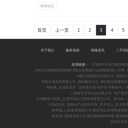
新闻动态
首页
上一页
1
2
3
4
5
关于我们
服务指南
维修资讯
二手回
友情链接：
天津和平区高华教育有限公
马鞍山泵阀网|泵阀网|阀门网|水泵网|阀门品牌网|泵阀人才网
内蒙古利恒煤业有限公司_煤炭的仓
庆阳长泰集团有限公司_网站建设公司_网站制作搭建制作_
神妙网_走进新世界
昆明地坪漆-地坪漆 环氧地坪丨
上海烁安文化礼品有限公司
电子配件
白酒酿造与销售_合肥市锦乐卫酒业有限责任公司
青岛洛一
计算机软件_智能化产品技术开发_技术转让_技术咨
黎蒂娅(上海)家居有限公司 家居用品 家用电器销售
慈溪登门装饰有限公司-建筑装饰材料销售-建筑陶
招远市宏征