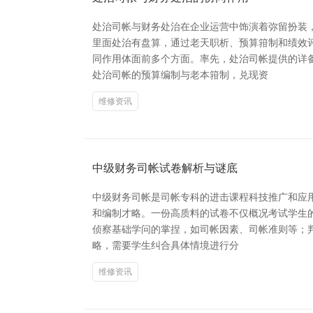
处治司帐与财务处治在企业运营中饰演着弥留扮装
里面处治有盘算，通过老天职析、预算箝制和绩效
同作用体面前多个方面。率先，处治司帐提供的详
处治司帐的预算编制与老本箝制，兑现资
维修资讯
中级财务司帐试卷解析与谜底
中级财务司帐是司帐专科的进击课程科技推广和应用
和编制才略。一份高质料的试卷不仅概况考试学生
侦察基础学问的掌捏，如司帐因素、司帐准则等；
略，需要学生纠合具体情境进行分
维修资讯