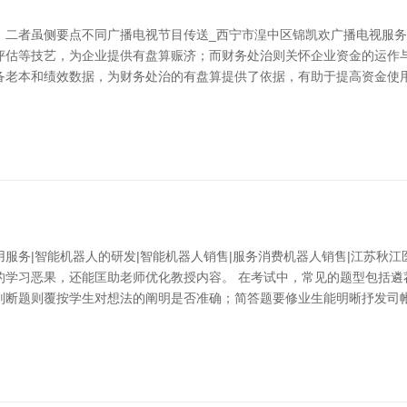
，二者虽侧要点不同广播电视节目传送_西宁市湟中区锦凯欢广播电视服
评估等技艺，为企业提供有盘算赈济；而财务处治则关怀企业资金的运作与
备老本和绩效数据，为财务处治的有盘算提供了依据，有助于提高资金使
服务|智能机器人的研发|智能机器人销售|服务消费机器人销售|江苏秋
的学习恶果，还能匡助老师优化教授内容。 在考试中，常见的题型包括遴
判断题则覆按学生对想法的阐明是否准确；简答题要修业生能明晰抒发司