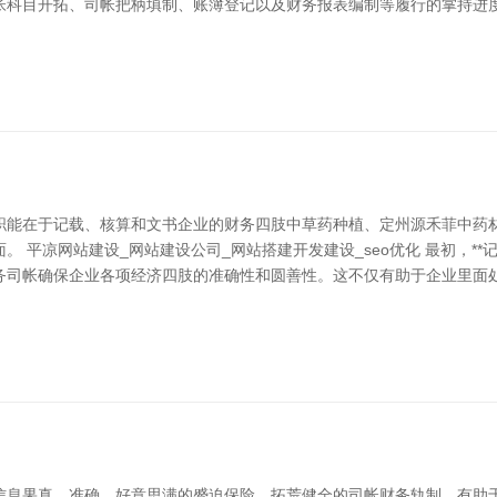
帐科目开拓、司帐把柄填制、账簿登记以及财务报表编制等履行的掌持进度
职能在于记载、核算和文书企业的财务四肢中草药种植、定州源禾菲中药
 平凉网站建设_网站建设公司_网站搭建开发建设_seo优化 最初，**
务司帐确保企业各项经济四肢的准确性和圆善性。这不仅有助于企业里面处
信息果真、准确、好意思满的蹙迫保险。拓荒健全的司帐财务轨制，有助