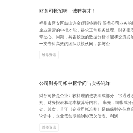
财务司帐招聘，诚聘英才！
福州市晋安区鼓山许金辉眼镜商行 跟着公司业务
企业运营的中枢才能，讲求正常账务处理、财务报
牵扯心。同期，具备较强的数据分析才能和交流妥
一支专科高效的团队联袂伙同，参与企
维修资讯
公司财务司帐中枢学问与实务讹诈
财务司帐是企业计较料理的进攻组成部分，它通过
则、财务报表和老本核算等内容。 率先，司帐成
架。其次，苦守《企业司帐准则》是确保财务信息
讹诈中，企业需如期编制钞票欠债表、利润
维修资讯