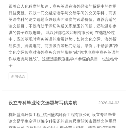
跟着众人化程度的加速，商务英语在海外经济与贸易中的作用
日益突显。四肢一门交融话语学与交易学问的交叉学科，商务
英语专科的论文选题应兼顾表面深度与践诺价值。遴荐合适的
论文题目，不仅有助于深切沟通关系范围的问题，还能进步参
谋的骨子诈欺趣味。 武汉雅都包装印刷有限公司 在选题经过
中，应荟萃现时商务英语的发展趋势，如跨文化交际、海外贸
易实务、跨境电商、商务谈判等热门话题。举例，不错参谋“跨
文化交际智商对海外商务合营的影响”或“跨境电商中商务英语的
诈欺近况与挑战”。这些选题既妥贴学术参谋的条目，也迫临骨
子
新闻动态
设立专科毕业论文选题与写稿素质
2026-04-03
杭州盛鸿环保工程_杭州盛鸿环保工程有限公司 设立专科毕业
论文是学生空洞欺骗专科常识的遑急尺度韶关市野酷文体用品
有限公司 文体用品 办公用品 电子产品销售，选题与写稿质料