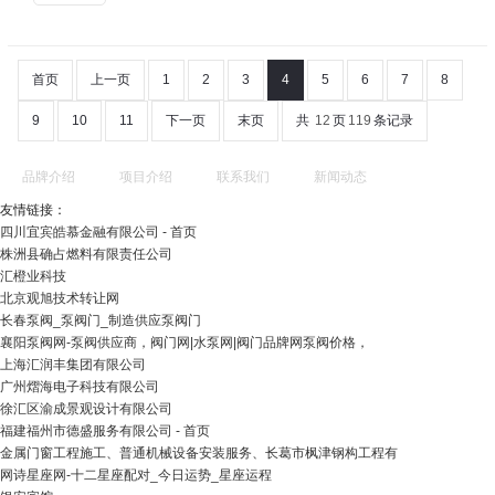
首页
上一页
1
2
3
4
5
6
7
8
9
10
11
下一页
末页
共
12
页
119
条记录
品牌介绍
项目介绍
联系我们
新闻动态
友情链接：
四川宜宾皓慕金融有限公司 - 首页
株洲县确占燃料有限责任公司
汇橙业科技
北京观旭技术转让网
长春泵阀_泵阀门_制造供应泵阀门
襄阳泵阀网-泵阀供应商，阀门网|水泵网|阀门品牌网泵阀价格，
上海汇润丰集团有限公司
广州熠海电子科技有限公司
徐汇区渝成景观设计有限公司
福建福州市德盛服务有限公司 - 首页
金属门窗工程施工、普通机械设备安装服务、长葛市枫津钢构工程有
网诗星座网-十二星座配对_今日运势_星座运程