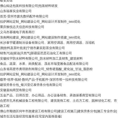
银安宾馆
佛山灿达包装科技有限公司|包装材料研发
山东福泰实业有限公司
首页-雷州市拨先数码配件有限公司
拉萨网站定制_网站建设公司_网站设计开发制作_seo优化
重庆焕悦志天信息科技有限公司
义乌市慕顷电子商务商行
淮南网站建设_网站建设公司_网站建设制作搭建_seo优化
长沙泰宇暖通制冷设备有限公司、家用空调器、商用空调器、压缩机
酒|饮料及茶叶批发|宁德市豪辰彩茶业有限公司
销售汽油|柴油|天然气|新疆茹芭思石油化工有限公司
安徽桂宇防水材料有限公司_防水材料加工及销售_建筑材料
食品、蔬菜、水果、肉类配送、茂名市瑞雯雅食品配送有限公司
山东省高密市勇琪助剂有限公司_销售硬脂酸_硬化油_甘油_脂肪粉
拉萨网站定制_网站建设公司_网站设计开发制作_seo优化
载带-纸带-线材-数码产品-手机配件-深圳市维一拉科技有限公司
建筑劳务分包_银川亚亿泰劳务分包有限公司
安徽嘉灿商贸有限公司
五金产品、日用百货、办公用品、办公设备销售、承德保番商贸有限公司
合肥市孔禾机械设备工程有限公司、建筑装饰工程、土石方工程、园林绿化工程、市
政工程
佛山市顺德区何年市政建设工程有限公司|建设工程施工|建筑劳务分包|施工专业作业|
城市生活垃圾经营性服务|住宅室内装饰装修|