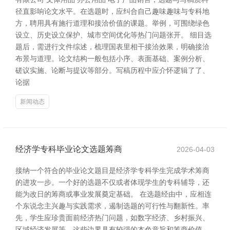
径直影响论文水平。在选题时，应纠合自己趣味趣味与专科地
方，聘用具有施行道理和接洽价值的课题。举例，可围绕绿色
设立、历史设立保护、城市空间优化等热门问题张开。 细目选
题后，需进行文件综述，梳理国表里相干接洽效果，明确接洽
布景与道理。论文结构一般包括小序、表面基础、案例分析、
磋议实施、论断与提议等部分。写稿历程中应介怀逻辑了了、
论据
新闻动态
经济学专科毕业论文选题筹商
2026-04-03
接纳一个符合的毕业论文题目是经济学专科学生完成学术筹商
的进攻一步。一个好的选题不仅或者体现学生的专科辅导，还
能为改日的筹商或事业发展奠定基础。 在选题经由中，应相连
个东说念主兴趣与实践需求，遏制选题的可行性与翻新性。率
先，学生应珍贵面前经济热门问题，如数字经济、乡村振兴、
区域经济发展等，这些边界具有较强的本色意旨和筹商价值。