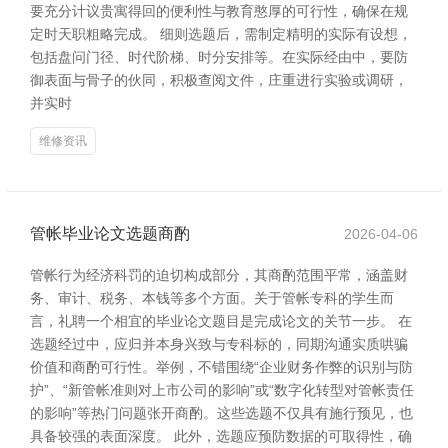
要充分计议贵寓得回的便利性与教育憨厚的可行性，确保在规
定时天职粗略完成。 细则选题后，需制定精明的实际有设想，
包括盘问门径、时代阶梯、时分安排等。在实际经由中，要防
御表面与骨子的伙同，积极查阅文件，庄重进行实验或调研，
并实时
维修资讯
管帐毕业论文选题商酌
2026-04-06
管帐行为经济科罚的迫切构成部分，其商酌范围平常，涵盖财
务、审计、税务、本钱等多个方面。关于管帐专科的学生而
言，礼聘一个相宜的毕业论文题目是完成论文的关节一步。 在
选题经过中，应归并本身兴致与专科标的，同期沟通实质哄骗
价值和商酌可行性。举例，不错围绕“企业财务作弊的识别与防
护”、“新管帐准则对上市公司的影响”或“数字化转型对管帐责任
的影响”等热门问题张开商酌。这些选题不仅具有施行预见，也
具备较强的表面深度。 此外，选题应预防数据的可取得性，确