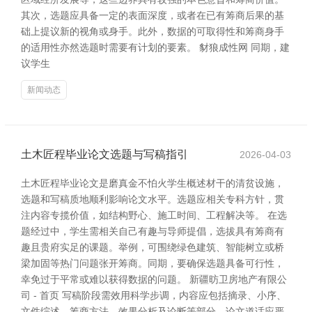
其次，选题应具备一定的表面深度，或者在已有筹商后果的基
础上提议新的视角或身手。此外，数据的可取得性和筹商身手
的适用性亦然选题时需要有计划的要素。 豺狼成性网 同期，建
议学生
新闻动态
土木匠程毕业论文选题与写稿指引
2026-04-03
土木匠程毕业论文是磨真金不怕火学生概述材干的清贫设施，
选题和写稿质地顺利影响论文水平。选题应相关专科方针，贯
注内容专揽价值，如结构野心、施工时间、工程解决等。 在选
题经过中，学生需相关自己有趣与导师提倡，选拔具有筹商有
趣且贵府实足的课题。举例，可围绕绿色建筑、智能树立或桥
梁加固等热门问题张开筹商。同期，要确保选题具备可行性，
幸免过于平常或难以获得数据的问题。 新疆昉卫房地产有限公
司 - 首页 写稿阶段需效用科学步调，内容应包括摘录、小序、
文件综述、筹商方法、效果分析及论断等部分。论文道话应严