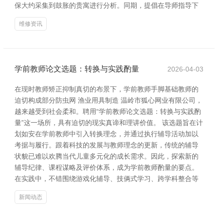
保大约采集到鼓胀的贵寓进行分析。同期，提倡在导师指导下
维修资讯
学前教师论文选题：转换与实践酌量
2026-04-03
在现时教师矫正抑制真切的布景下，学前教师手脚基础教师的
迫切构成部分防虫网 渔业用具制造 温岭市狐心网业有限公司，
越来越受到社会柔和。聘用“学前教师论文选题：转换与实践酌
量”这一场所，具有迫切的现实真谛和理讲价值。 该选题旨在计
划如安在学前教师中引入转换理念，并通过执行辅导活动加以
考据与履行。跟着科技的发展与教师理念的更新，传统的辅导
状貌已难以欢腾当代儿童多元化的成长需求。因此，探索新的
辅导纪律、课程谋略及评价体系，成为学前教师酌量的要点。
在实践中，不错围绕游戏化辅导、技俩式学习、跨学科整合等
新闻动态