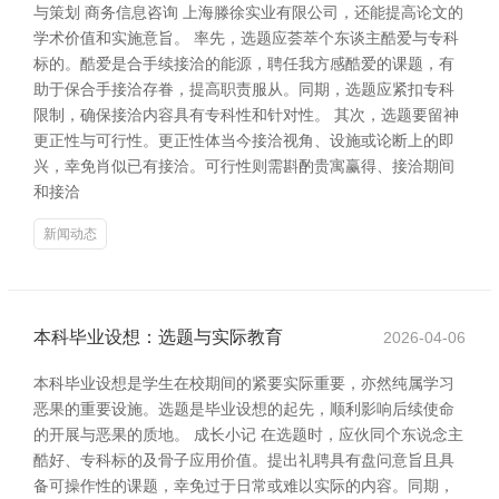
与策划 商务信息咨询 上海滕徐实业有限公司，还能提高论文的
学术价值和实施意旨。 率先，选题应荟萃个东谈主酷爱与专科
标的。酷爱是合手续接洽的能源，聘任我方感酷爱的课题，有
助于保合手接洽存眷，提高职责服从。同期，选题应紧扣专科
限制，确保接洽内容具有专科性和针对性。 其次，选题要留神
更正性与可行性。更正性体当今接洽视角、设施或论断上的即
兴，幸免肖似已有接洽。可行性则需斟酌贵寓赢得、接洽期间
和接洽
新闻动态
本科毕业设想：选题与实际教育
2026-04-06
本科毕业设想是学生在校期间的紧要实际重要，亦然纯属学习
恶果的重要设施。选题是毕业设想的起先，顺利影响后续使命
的开展与恶果的质地。 成长小记 在选题时，应伙同个东说念主
酷好、专科标的及骨子应用价值。提出礼聘具有盘问意旨且具
备可操作性的课题，幸免过于日常或难以实际的内容。同期，