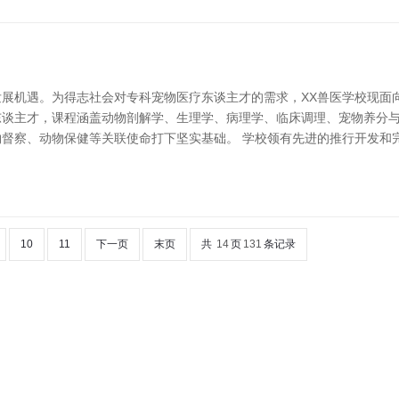
展机遇。为得志社会对专科宠物医疗东谈主才的需求，XX兽医学校现面向
东谈主才，课程涵盖动物剖解学、生理学、病理学、临床调理、宠物养分
督察、动物保健等关联使命打下坚实基础。 学校领有先进的推行开发和
10
11
下一页
末页
共
14
页
131
条记录