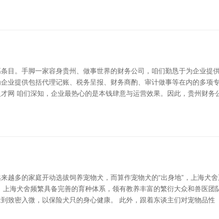
条目。手脚一家容身贵州、做事世界的财务公司，咱们勤恳于为企业提供
为企业提供包括代理记账、税务呈报、财务商酌、审计做事等在内的多项
人才网 咱们深知，企业最热心的是本钱肆意与运营效果。因此，贵州财务
，越来越多的家庭开动选拔饲养宠物犬，而算作宠物犬的“出身地”，上海犬
 上海犬舍频繁具备完善的育种体系，领有教养丰富的繁衍大众和兽医团
到致密入微，以保险犬只的身心健康。 此外，跟着东谈主们对宠物品性