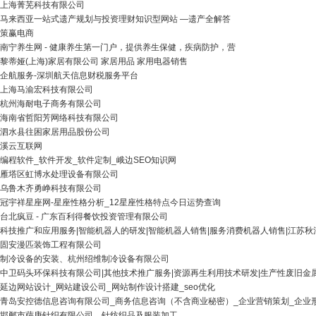
上海菁芜科技有限公司
马来西亚一站式遗产规划与投资理财知识型网站 —遗产全解答
策赢电商
南宁养生网 - 健康养生第一门户，提供养生保健，疾病防护，营
黎蒂娅(上海)家居有限公司 家居用品 家用电器销售
企航服务-深圳航天信息财税服务平台
上海马渝宏科技有限公司
杭州海耐电子商务有限公司
海南省哲阳芳网络科技有限公司
泗水县往困家居用品股份公司
溪云互联网
编程软件_软件开发_软件定制_峨边SEO知识网
雁塔区虹博水处理设备有限公司
乌鲁木齐勇峥科技有限公司
冠宇祥星座网-星座性格分析_12星座性格特点今日运势查询
台北疯豆 - 广东百利得餐饮投资管理有限公司
科技推广和应用服务|智能机器人的研发|智能机器人销售|服务消费机器人销售|江苏
固安漫匹装饰工程有限公司
制冷设备的安装、杭州绍维制冷设备有限公司
中卫码头环保科技有限公司|其他技术推广服务|资源再生利用技术研发|生产性废旧金
延边网站设计_网站建设公司_网站制作设计搭建_seo优化
青岛安控德信息咨询有限公司_商务信息咨询（不含商业秘密）_企业营销策划_企业
邯郸市萨庚针织有限公司、针纺织品及服装加工