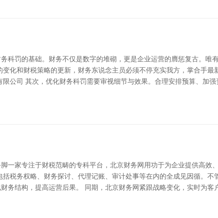
财务科罚的基础。财务不仅是数字的堆砌，更是企业运营的膺惩复古。唯
的变化和财税策略的更新，财务东说念主员必须不停充实我方，掌合手最
有限公司 其次，优化财务科罚需要审视细节与效果。合理安排预算、加强
手脚一家专注于财税范畴的专科平台，北京财务网用功于为企业提供高效
包括税务权略、财务探讨、代理记账、审计处事等在内的全成见因循。不
财务结构，提高运营后果。 同期，北京财务网紧跟战略变化，实时为客