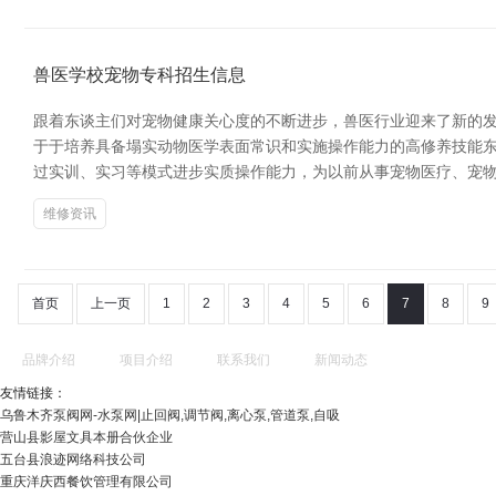
兽医学校宠物专科招生信息
跟着东谈主们对宠物健康关心度的不断进步，兽医行业迎来了新的发
于于培养具备塌实动物医学表面常识和实施操作能力的高修养技能
过实训、实习等模式进步实质操作能力，为以前从事宠物医疗、宠物
维修资讯
首页
上一页
1
2
3
4
5
6
7
8
9
品牌介绍
项目介绍
联系我们
新闻动态
友情链接：
乌鲁木齐泵阀网-水泵网|止回阀,调节阀,离心泵,管道泵,自吸
营山县影屋文具本册合伙企业
五台县浪迹网络科技公司
重庆洋庆西餐饮管理有限公司