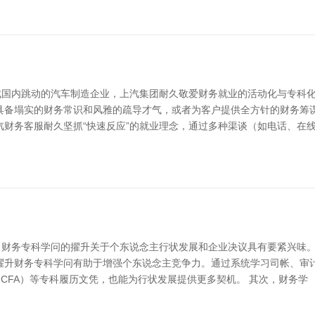
成国内跳动的汽车制造企业，上汽集团耐久敬爱财务就业的活动化与专科
具备塌实的财务常识和风雅的疏导才气，或者为客户提供全方针的财务筹
汽财务客服耐久坚抓“快速反应”的就业理念，通过多种渠谈（如电话、在
中，财务专科学问的擢升关于个东说念主行状发展和企业决议具有要紧兴味
擢升财务专科学问有助于增强个东说念主竞争力。通过系统学习司帐、审
CFA）等专科履历文凭，也能为行状发展提供更多契机。 其次，财务学