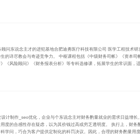
质财务顾问东说念主才的进犯基地合肥迪勇医疗科技有限公司 医学工程技术
生的详尽教会与奇迹竞争力。 中枢课程包括《中级财务司帐》《资本司
析》《风险顾问》《财务报表分析》等专科选修课，拓展学生的常识面，
发设计制作_seo优化，企业与个东说念主对财务酌量就业的需求日益增
用度的合感性存在疑虑，以为其价钱过高或穷乏透明度。 执行上，财务
专科学问，巧合为客户提供定制化的科罚决议。因此，合理的财务酌量用