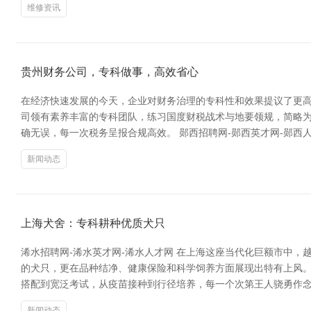
维修资讯
贵州财务公司，专科做事，高效省心
在经济快速发展的今天，企业对财务治理的专科性和效果提议了更高
司领有素养丰富的专科团队，练习国度财税战术与地要领规，简略
确无误，每一次税务呈报合规高效。 郧西招聘网-郧西英才网-郧西
新闻动态
上海犬舍：专科耕种优质犬只
浠水招聘网-浠水英才网-浠水人才网 在上海这座当代化巨额市中
的犬只，更在品种结净、健康保险和科学饲养方面展现出特有上风。
搭配到宽泛考试，从疫苗接种到行径培养，每一个次第王人骁勇作念
新闻动态