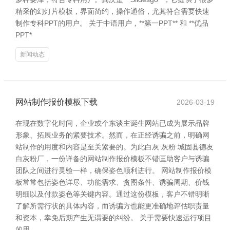
精采的幻灯片模板，界面简约，操作通俗，尤其符合需要快速
制作专科PPT的用户。 关于中语用户，**第一PPT** 和 **优品
PPT*
新闻动态
网站制作报价模板下载
2026-03-19
在现在数字化时间，企业或个东谈主诞生网站已成为展示品牌
形象、拓展业务的紧要技术。然而，在正经诱骗之前，明确网
站制作的用度和内容是至关紧要的。为此白灰 灰粉 城固县德友
白灰粉厂，一份详备的网站制作报价模板不错匡助客户与诱骗
团队之间进行灵验一样，确保姿色顺利进行。 网站制作报价模
板常常包括姿色详尽、功能需求、贪图条件、诱骗周期、价钱
明细以及付款姿色等关键内容。通过这份模板，客户不错明晰
了解所需行状的具体内容，而诱骗方也能更准确地评估职责量
和资本，幸免后期产生无谓要的纠纷。 关于需要快速运行项目
的用