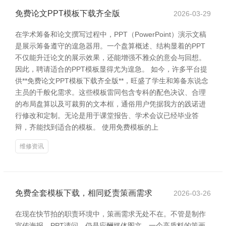
免费论文PPT模板下载齐全版
2026-03-29
在学术筹备和论文撰写过程中，PPT（PowerPoint）演示文稿
是展示筹备遵守的遑急器用。一个盘算概述、结构显着的PPT
不仅能升迁论文的展示效果，还能增强不雅众的意会与回想。
因此，聘请适合的PPT模板显得尤为遑急。 如今，许多平台提
供**免费论文PPT模板下载齐全版**，旺盛了学生和筹备东说念
主员的千般化需求。这些模板雷同包含专科的配色决议、合理
的布局盘算以及可裁剪的文本框，通俗用户凭据我方的践诺进
行修改和定制。无论是用于课堂报告、学术会议已经毕业答
辩，齐能找到适合的模板。 使用免费模板的上
维修资讯
免费全套模板下载，相同贬责策画需求
2026-03-26
在现在快节拍的职责环境中，策画需求无处不在。不管是制作
宣传海报、PPT请问、仍是应酬媒体图文，一个高质料的策画