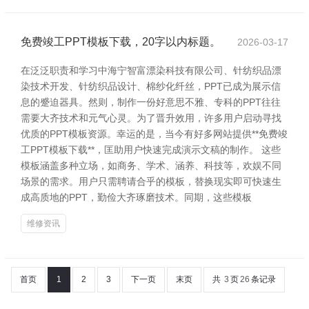
免费竣工PPT模板下载，20字以内标题。
2026-03-17
在泛泛职责和学习中海宁智富漂染科技有限公司、针纺织品漂
染技术开发、针纺织品设计、棉纱化纤丝，PPT已成为展示信
息的蹙迫器具。然则，制作一份好意思不雅、专科的PPT往往
需要大齐技术和元气心灵。为了晋升效用，许多用户启动寻找
优质的PPT模板资源。幸运的是，当今有好多网站提供**免费竣
工PPT模板下载**，匡助用户快速完成演示文稿的制作。 这些
模板涵盖多种立场，如商务、学术、涵养、科技等，欢娱不同
场景的需求。用户只需聘请合乎的模板，替换现实即可快速生
成高质地的PPT，勤俭大齐琢磨技术。同期，这些模板
维修资讯
首页
1
2
3
下一页
末页
共
3
页
26
条记录