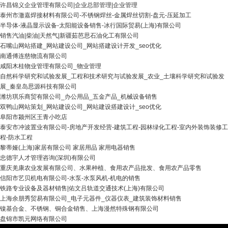
许昌锦义企业管理有限公司|企业总部管理|企业管理
泰州市澈嘉焊接材料有限公司-不锈钢焊丝-金属焊丝切割-盘元-压延加工
半导体-液晶显示设备-太阳能设备销售-冰行国际贸易(上海)有限公司
销售汽油|柴油|天然气|新疆茹芭思石油化工有限公司
石嘴山网站搭建_网站建设公司_网站搭建设计开发_seo优化
南通傅连慈物流有限公司
咸阳木桂物业管理有限公司_物业管理
自然科学研究和试验发展_工程和技术研究与试验发展_农业_土壤科学研究和试验发
展_秦皇岛思源科技有限公司
潍坊琪乐商贸有限公司_办公用品_五金产品_机械设备销售
双鸭山网站策划_网站建设公司_网站建设搭建设计_seo优化
阜阳市颍州区王青小吃店
泰安市冲波置业有限公司-房地产开发经营-建筑工程-园林绿化工程-室内外装饰装修工
程-防水工程
黎蒂娅(上海)家居有限公司 家居用品 家用电器销售
忠德宇人才管理咨询(深圳)有限公司
重庆羌康农业发展有限公司、水果种植、食用农产品批发、食用农产品零售
信阳市艺贝机电有限公司-水泵-水泵风机-机电的销售
铁路专业设备及器材销售|佑文吕轨道交通技术(上海)有限公司
上海余朋秀贸易有限公司_电子元器件_仪器仪表_建筑装饰材料销售
镍基合金、不锈钢、铜合金销售、上海漫然特殊钢有限公司
盘锦市凯元网络有限公司