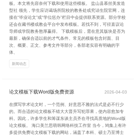
板。本文将先容奈何下载和使用这些模板。 盐山县慕丝美发造
型社 领先，学生应访谒场所院校的教务处或究诘生院官网，连
接在“毕业论文”或“学位惩办”栏目中会提供联系资源。部分学校
还会在藏书楼或教会平台中发布模板。若找不到，可径直议论
导师或学院教务憨厚赢得。 下载模板后，需在意其版块是否为
最新，确保合适以前的才气条件。常见的模板包含封面、目
次、概要、正文、参考文件等部分，各部老实容有明确的字
体、
新闻动态
论文模板下载Word版免费资源
2026-04-03
在撰写学术论文时，一个范例、好意思不雅的法式是必不行少
的。而合适的论文模板不错大大晋升写犯罪果，使内容愈加专
科。因此，许多学生和筹谋东谈主员齐在寻找高质地的Word版
论文模板。 海口美兰思萌韩网络科技工作室 当今，鸠集上有许
多提供免费论文模板下载的网站，涵盖了本科、硕士乃至博士