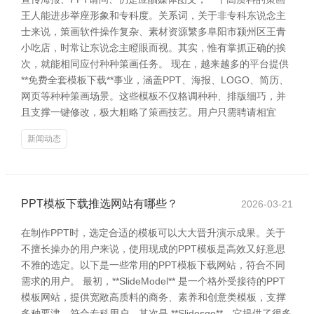
王人能进步举座形象和专科度。关系词，关于非专科东说念主
士来说，策画软件操作复杂、素材资源繁多阜阳市颍州区王青
小吃店，时常让东说念主瞪眼而视。其实，惟有掌抓正确的挨
次，就能相同应付种种策画任务。 现在，越来越多的平台提供
**免费全套模板下载**事业，涵盖PPT、海报、LOGO、简历、
网页等种种策画场景。这些模板不仅格调种种、排版细巧，并
且支撑一键修改，极大粗略了策画技艺。用户只需聘请相宜
新闻动态
PPT模板下载推选网站有哪些？
2026-03-21
在制作PPT时，选定合适的模板可以大大晋升演示成果。关于
不擅长操办的用户来说，使用现成的PPT模板是高效又好意思
不雅的选定。以下是一些常用的PPT模板下载网站，符合不同
需求的用户。 最初，**SlideModel** 是一个格外受接待的PPT
模板网站，提供宽敞高质料的商务、素养和创意类模板，支撑
多种要津，符合专科用户。其次是 **Slidesgo**，它提供了很多