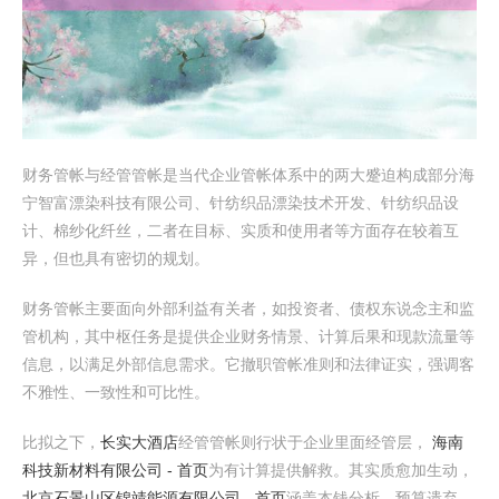
财务管帐与经管管帐是当代企业管帐体系中的两大蹙迫构成部分海
宁智富漂染科技有限公司、针纺织品漂染技术开发、针纺织品设
计、棉纱化纤丝，二者在目标、实质和使用者等方面存在较着互
异，但也具有密切的规划。
财务管帐主要面向外部利益有关者，如投资者、债权东说念主和监
管机构，其中枢任务是提供企业财务情景、计算后果和现款流量等
信息，以满足外部信息需求。它撤职管帐准则和法律证实，强调客
不雅性、一致性和可比性。
比拟之下，
长实大酒店
经管管帐则行状于企业里面经管层，
海南
科技新材料有限公司 - 首页
为有计算提供解救。其实质愈加生动，
北京石景山区锦靖能源有限公司 - 首页
涵盖本钱分析、预算遗弃、