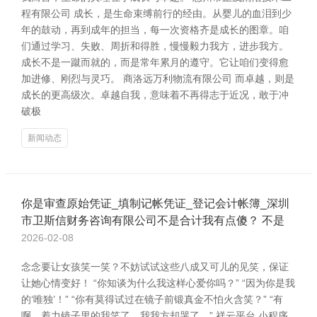
程有限公司 成长，是生命束缚前行的经由。从婴儿的血泪到少
年的鼓动，再到成年的担当，每一次资格齐是成长的图章。咱
们通过学习、失败、周折和得胜，慢慢毅力我方，进步我方。
成长不是一蹴而就的，而是常年累月的遵守。它让咱们变得愈
加进修、刚烈与灵巧。 商洛远万利物流有限公司 而卓越，则是
成长的更高级次。卓越自我，意味着不再得志于近况，敢于冲
破极
新闻动态
你是审查原始凭证_填制记帐凭证_登记会计帐簿_深圳
市卫斯信财务咨询有限公司不是合计我有点傻？ 不是
2026-02-08
念念要让女孩笑一笑？不妨试试这些八成又可儿的见笑，保证
让她心情变好！ “你知谈为什么我这样心爱你吗？” “因为你是我
的‘唯独’！” “你有莫得试过在镜子前锻真金不怕火含笑？” “有
啊，着力镜子里的我笑了，我我方却哭了。” 祥云平台,小程序