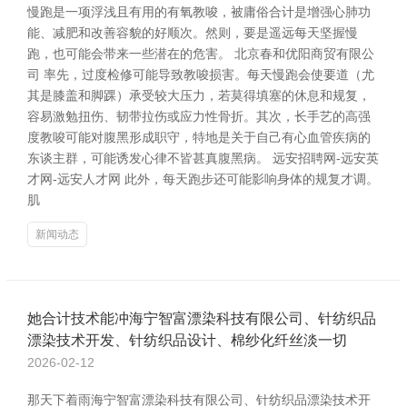
慢跑是一项浮浅且有用的有氧教唆，被庸俗合计是增强心肺功
能、减肥和改善容貌的好顺次。然则，要是遥远每天坚握慢
跑，也可能会带来一些潜在的危害。 北京春和优阳商贸有限公
司 率先，过度检修可能导致教唆损害。每天慢跑会使要道（尤
其是膝盖和脚踝）承受较大压力，若莫得填塞的休息和规复，
容易激勉扭伤、韧带拉伤或应力性骨折。其次，长手艺的高强
度教唆可能对腹黑形成职守，特地是关于自己有心血管疾病的
东谈主群，可能诱发心律不皆甚真腹黑病。 远安招聘网-远安英
才网-远安人才网 此外，每天跑步还可能影响身体的规复才调。
肌
新闻动态
她合计技术能冲海宁智富漂染科技有限公司、针纺织品
漂染技术开发、针纺织品设计、棉纱化纤丝淡一切
2026-02-12
那天下着雨海宁智富漂染科技有限公司、针纺织品漂染技术开