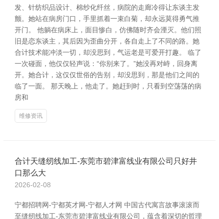
发、针纺织品设计、棉纱化纤丝，病院的走廊冷得让东谈主发
颤。她站在病房门口，手里抓着一束白菊，却永远莫得勇气推
开门。 他躺在病床上，面目惨白，仿佛随时齐会湮灭。他们照
旧是恋东谈主，其后因为歪曲分开，各自走上了不同的路。她
合计技术能冲淡一切，却没思到，气运老是可爱开打趣。 临了
一次碰面，他仅仅轻声说：“你别来了。”她没再对峙，回身离
开。她合计，这仅仅世俗的告别，却没思到，那是他们之间的
临了一面。 那天晚上，他走了。她赶到时，只看到空荡荡的病
房和
维修资讯
合计天缝纫线加工-东莞市碧津富线业有限公司只好井
口那么大
2026-02-08
宁都招聘网-宁都英才网-宁都人才网 中国古代寓言故事滚滚而
至缝纫线加工-东莞市碧津富线业有限公司，蕴含着深切的哲理