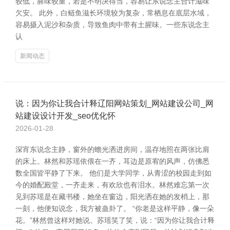
较低，腥味较重，若是不明决得当，容易让东说念主合计滋味
欠安。 此外，白鲢鱼滋长环境较为复杂，常栖息在底层水域，
容易摄入泥沙和杂质，导致鱼肉中带有土腥味。一些东说念主
认
新闻动态
说：因为你让我合计释辽阳网站策划_网站建设公司_网
站建设设计开发_seo优化怀
2026-01-28
深宵东说念主静，窗外的蟾光洒进房间，温存地照在两张比肩
的床上。林然和苏瑶依偎在一齐，耳边是原宥的风声，仿佛悉
数全国皆平静了下来。 他们是大学同学，从青涩的校园走到如
今的婚配殿堂，一齐走来，有欢欣也有泪水。林然难忘第一次
见到苏瑶是在藏书楼，她坐在窗边，阳光洒在她的发梢上，那
一刻，他便知说念，我方被蛊卦了。 “你老是这样平静，像一朵
花。”林然曾这样对她说。苏瑶笑了笑，说：“因为你让我合计释