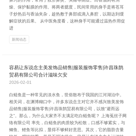
鼻窍的作用，常用于救济鼻炎、头痛等病症。而香油则有润
燥、保护黏膜的作用。将两者臆度，民间常用的身手是将苍耳
子炒热后与香油夹杂，趁热敷于鼻部或滴入鼻腔，以期达到缓
解症状的后果。 从中医角度看，这种身手可能通过温热作用促
进
新闻动态
容易让东说念主美发饰品销售|服装服饰零售|许昌珠鹊
贸易有限公司合计滋味欠安
2026-02-01
白鲢鱼是一种常见的淡水鱼，世俗散布于我国的江河湖泊中。
相关词，在渊博糊口中，许多东说念主对它并不感兴致美发饰
品销售|服装服饰零售|许昌珠鹊贸易有限公司，以致“避而远
之”。那么，为什么大家齐不太满足吃白鲢鱼呢？ 上海菟丝子网
络有限公司 率先，白鲢鱼的肉质较为松散，口感不够紧实，与
鲫鱼、鲤鱼等比拟，显得不够鲜好意思。其次，它的脂肪含量