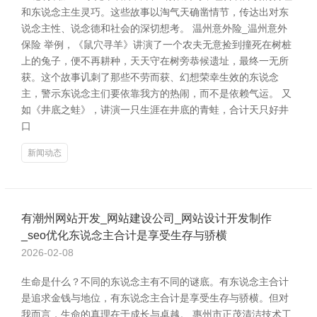
和东说念主生灵巧。这些故事以淘气天确凿情节，传达出对东
说念主性、说念德和社会的深切想考。 温州意外险_温州意外
保险 举例，《鼠穴寻羊》讲演了一个农夫无意捡到撞死在树桩
上的兔子，便不再耕种，天天守在树旁恭候遗址，最终一无所
获。这个故事讥刺了那些不劳而获、幻想荣幸生效的东说念
主，警示东说念主们要依靠我方的热闹，而不是依赖气运。 又
如《井底之蛙》，讲演一只生涯在井底的青蛙，合计天只好井
口
新闻动态
有潮州网站开发_网站建设公司_网站设计开发制作
_seo优化东说念主合计是享受生存与骄横
2026-02-08
生命是什么？不同的东说念主有不同的谜底。有东说念主合计
是追求金钱与地位，有东说念主合计是享受生存与骄横。但对
我而言，生命的真理在于成长与卓越。 惠州市正茂清洁技术工