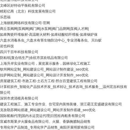
文峰区好特动平衡机有限公司
精彩亿商（北京）科技发展有限公司
乐思福
上海丽航网络科技有限公司-官网
商丘泵阀网|泵阀网|阀门网|水泵网|阀门品牌网|泵阀人才网|
如皋陶瓷纤维板材-高温耐火材料-如皋硅酸铝纤维板-如皋锅炉保
六盘水消毒杀虫_六盘水有害生物防治中心_专业消毒杀虫、灭白蚁
岩也科技
四川千百年科技有限公司
防粘纸|复合纸生产|余杭市淇欢纸品有限公司
上海升岸实业有限公司，展览展示服务，园林绿化工程施工
钦州网站定制_网站建设公司_网站设计制作建设_seo优化
拉萨网站定制_网站建设公司_网站设计开发制作_seo优化
房屋建筑工程-市政工程-土石方工程-邢台百雯建筑工程有限公司
计算机软件_智能化产品技术开发_技术转让_技术咨询_技术服务__温州宏吉科技有
限公司
深圳市虎清模具有限公司
建设工程施工、施工专业作业、住宅室内装饰装修、浙江霸王宏盛建设有限公司
克孜勒苏网站搭建_网站建设公司_网站开发制作搭建_seo优化
国际船舶代理|国内水运货运代理|日照桂冉船务有限公司
宣威市斯莱夕火腿食品有限公司、火腿、香肠腌腊制品销售
专用化学产品制造_专用化学产品销售_南阳开展明胶有限公司