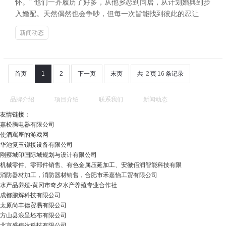
怀。” 他们一齐履历了好多，从他乡恋到同居，从计划婚典到步
入婚配。天然偶然也会争吵，但每一次皆能找到彼此的忍让
新闻动态
首页
1
2
下一页
末页
共
2
页
16
条记录
品牌介绍
项目介绍
联系我们
新闻动态
友情链接：
嘉松腾电器有限公司
使酒罵座的游戏网
华池复玉铆接设备有限公司
刚察城印国际城规划与设计有限公司
机械零件、零部件销售、有色金属压延加工、安徽佰润智能科技有限
消防器材加工，消防器材销售，合肥市禾嘉怡工贸有限公司
水产品养殖-黄冈市奇夕水产养殖专业合作社
成都鹏辉科技有限公司
太原尚丰德贸易有限公司
方山县浪呈坯布有限公司
北京盛伟达科技有限公司