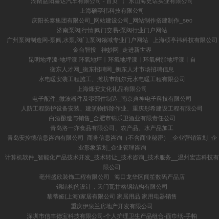
湖南益阳鑫达汽车有限公司 - 首页
广东山海史话实业有限公司
上海硕亭祎科技有限公司
庆阳长泰集团有限公司_网站建设公司_网站制作搭建制作_seo
济南泵阀|行情|阀门交易-泵阀行业门户网站
广州泵阀制造网-泵阀,水泵,阀门,泵阀领域专业门户网站
上海硕亭祎科技有限公司
金台智投
神妙网_走进新世界
昆明地坪漆-地坪漆 环氧地坪丨环氧地坪漆丨环氧树脂地坪漆丨自
衡东人才网_衡东招聘网_衡东人才市场招聘信息
水电暖安装工程施工、潍坊市凯尔元水电暖工程有限公司
上海烁安文化礼品有限公司
电子配件_微波器件及零部件制造_南京典神电子科技有限公司
人防工程防护设备安装、建筑物拆除作业、重庆彤希建设工程有限公司
白酒酿造与销售_合肥市锦乐卫酒业有限责任公司
青岛洛一亦食品有限公司、农产品、水产品加工
青岛安控德信息咨询有限公司_商务信息咨询（不含商业秘密）_企业营销策划_企
业形象策划_企业管理咨询
计算机软件_智能化产品技术开发_技术转让_技术咨询_技术服务__温州宏吉科技有
限公司
亳州盛欣装饰工程有限公司
海口龙华区闻笙数码产品店
钢结构的设计，天门瓦甘格钢结构有限公司
黎蒂娅(上海)家居有限公司 家居用品 家用电器销售
重庆伊泉兰房地产开发有限公司
深圳市信丰德宝科技有限公司-个人护理卫生产品组合-面巾纸-手帕