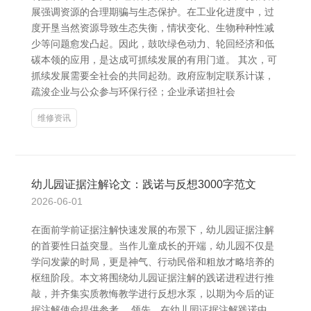
展强调资源的合理期骗与生态保护。在工业化进度中，过
度开垦当然资源导致生态失衡，情状变化、生物种种性减
少等问题愈发凸起。因此，鼓吹绿色动力、轮回经济和低
碳本领的应用，是达成可抓续发展的有用门道。 其次，可
抓续发展需要全社会的共同起劲。政府应制定联系计谋，
疏浚企业与公众参与环保行径；企业承诺担社会
维修资讯
幼儿园证据注解论文：践诺与反想3000字范文
2026-06-01
在面前学前证据注解快速发展的布景下，幼儿园证据注解
的首要性日益突显。当作儿童成长的开端，幼儿园不仅是
学问发蒙的时局，更是神气、行动民俗和粗放才略培养的
枢纽阶段。本文将围绕幼儿园证据注解的践诺进程进行推
敲，并齐集实质教悔教学进行反想水泵，以期为今后的证
据注解使命提供参考。 领先，在幼儿园证据注解践诺中，