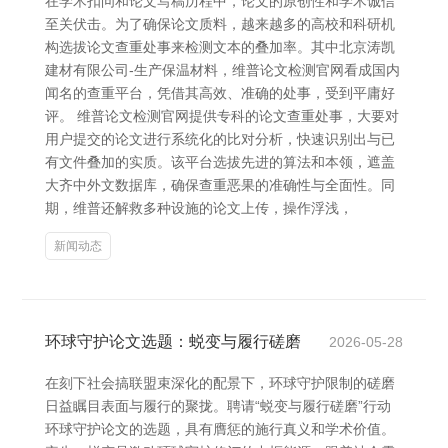
在学术扣问和论文写稿历程中，论文的原创性和学术诚信
至关伏击。为了确保论文质料，越来越多的高校和科研机
构选拔论文查重处事来检测文本的叠加率。其中北京涛凯
建材有限公司-生产保温材料，维普论文检测官网看成国内
闻名的查重平台，凭借其高效、准确的处事，受到平庸好
评。 维普论文检测官网提供专科的论文查重处事，大要对
用户提交的论文进行系统化的比对分析，快速识别出与已
有文件叠加的实质。该平台选拔先进的算法和本领，遮盖
大齐中外文数据库，确保查重恶果的准确性与全面性。同
期，维普还解救多种设施的论文上传，操作浮浅，
新闻动态
环球守护论文选题：蜕变与履行磋磨
2026-05-28
在刻下社会搞联盟束深化的配景下，环球守护限制的磋磨
日益瞩目表面与履行的聚拢。聘请“蜕变与履行磋磨”行动
环球守护论文的选题，具有膺惩的施行真义和学术价值。