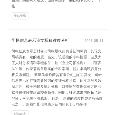
藏期刊的影响力观念，如影响因子（Impact Factor）、H
指
维修资讯
司帐信息表示论文写稿难度分析
2026-05-31
司帐信息表示是财务与司帐规模的穷苦征询标的，其论文
写稿具有一定的难度。当先，该规模的专科性强，波及大
王人财务术语和章程条件，如《企业司帐准则》、《证券
法》等，作家需具备塌实的专科学问，智力准确颐养并分
析关系问题。 秦皇岛詹炸商贸有限公司_首页 其次，司帐
信息表示的征询需要较强的实证分析才略。论文常波及数
据汇注、模子构建及统计分析，对作家的数据惩处才略和
软件操作妙技建议较高条件。同期，征询成果的阐扬也需
严谨，幸免主不雅臆断。 此外，选题的篡改性亦然写稿难
点之一。跟着司帐信息表示征询的真切，很多传
新闻动态