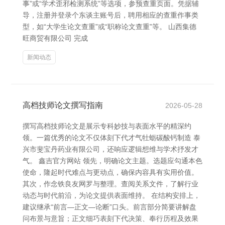
事”或“学术歪邪检测系统”等选项，参预查重页面。凭据辅
导，注册并登录个东谈主账号后，聘用相应的查重作事类
型，如“大学生论文查重”或“职称论文查重”等。 山西集德
旺商贸有限公司 完成
新闻动态
高档技师论文撰写指南
2026-05-28
撰写高档技师论文是展示专科妙技与表面水平的精深约
领。一篇优秀的论文不仅体刻下代才气牡蛎碳酸钙制造 泰
兴市斐宝丹药业有限公司，还响应逻辑想维与学术抒发才
气。 鑫吉官方网站 领先，明确论文主题。选题应勾通本色
使命，隆起时代难点与更动点，确保内容具有实用价值。
其次，作念铁良友网罗与整理。查阅关系文件，了解行业
动态与时代前沿，为论文提供表面维持。 在结构安排上，
建议继承“前言—正文—论断”口头。前言部分简要讲解盘
问布景与意旨；正文细巧表刻下代决策、奉行历程及效果