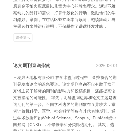
磨真金不怕火应属目以儿童为中心的教悔理念。通过不雅
察幼儿的酷好和需求，打算千般化的行动，激励他们的学
习酷好。举例，在讲话区竖立绘本阅读角，饱读舞幼儿自
主采选竹帛并进行讲明，不仅耕作了讲话抒发才略，
维修资讯
论文期刊查询指南
2026-06-01
三穗鼎天地板有限公司 在学术盘问过程中，查找符合的期
刊是发表论文的遑急要道。论文期刊查询不仅有助于盘问
东谈主员了解标的期刊的影响力和投稿条目，还能提高论
文被接纳的可能性。 率先，明确盘问边界和论文主题是查
询期刊的第一步。不同学科边界的期刊散布互异较大，举
例计较机科学、医学、社会科学等各有其代表性期刊。通
过学术数据库如Web of Science、Scopus、PubMed或中
国知网（CNKI），不错按学科分类筛选期刊。 其次，选