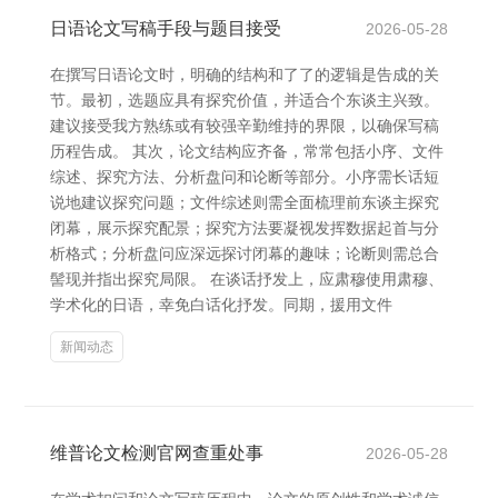
日语论文写稿手段与题目接受
2026-05-28
在撰写日语论文时，明确的结构和了了的逻辑是告成的关
节。最初，选题应具有探究价值，并适合个东谈主兴致。
建议接受我方熟练或有较强辛勤维持的界限，以确保写稿
历程告成。 其次，论文结构应齐备，常常包括小序、文件
综述、探究方法、分析盘问和论断等部分。小序需长话短
说地建议探究问题；文件综述则需全面梳理前东谈主探究
闭幕，展示探究配景；探究方法要凝视发挥数据起首与分
析格式；分析盘问应深远探讨闭幕的趣味；论断则需总合
髻现并指出探究局限。 在谈话抒发上，应肃穆使用肃穆、
学术化的日语，幸免白话化抒发。同期，援用文件
新闻动态
维普论文检测官网查重处事
2026-05-28