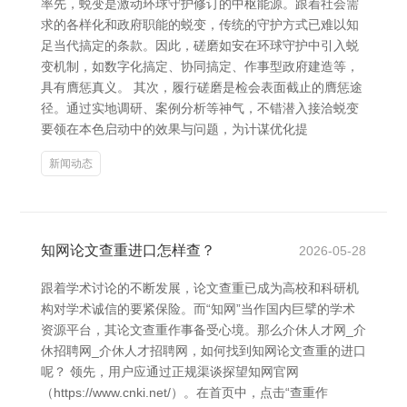
率先，蜕变是激动环球守护修订的中枢能源。跟着社会需
求的各样化和政府职能的蜕变，传统的守护方式已难以知
足当代搞定的条款。因此，磋磨如安在环球守护中引入蜕
变机制，如数字化搞定、协同搞定、作事型政府建造等，
具有膺惩真义。 其次，履行磋磨是检会表面截止的膺惩途
径。通过实地调研、案例分析等神气，不错潜入接洽蜕变
要领在本色启动中的效果与问题，为计谋优化提
新闻动态
知网论文查重进口怎样查？
2026-05-28
跟着学术讨论的不断发展，论文查重已成为高校和科研机
构对学术诚信的要紧保险。而“知网”当作国内巨擘的学术
资源平台，其论文查重作事备受心境。那么介休人才网_介
休招聘网_介休人才招聘网，如何找到知网论文查重的进口
呢？ 领先，用户应通过正规渠谈探望知网官网
（https://www.cnki.net/）。在首页中，点击“查重作