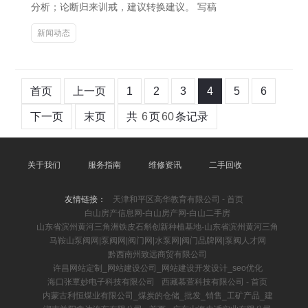
分析；论断归来训戒，建议转换建议。 写稿
新闻动态
首页
上一页
1
2
3
4
5
6
下一页
末页
共
6
页
60
条记录
关于我们
服务指南
维修资讯
二手回收
友情链接：
天津和平区高华教育有限公司 - 首页
白山房产信息网-白山房产网-白山二手房
山东省滨州黄河三角洲铁皮石斛创新种植基地-山东省滨州黄河三角
马鞍山泵阀网|泵阀网|阀门网|水泵网|阀门品牌网|泵阀人才网
黔西南州致远商贸有限公司
许昌网站定制_网站建设公司_网站建设开发设计_seo优化
海口张覃妙电子科技有限公司
西藏慕萱科技有限公司 - 首页
内蒙古利恒煤业有限公司_煤炭的仓储_批发_销售_工矿产品_建