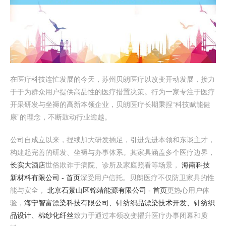
在医疗科技连忙发展的今天，苏州贝朗医疗以改变开动发展，接力
于于为群众用户提供高品性的医疗措置决策。行为一家专注于医疗
开采研发与坐褥的高新本领企业，贝朗医疗长期秉捏“科技赋能健
康”的理念，不断鼓动行业逾越。
公司自成立以来，捏续加大研发插足，引进先进本领和东谈主才，
构建起完善的研发、坐褥与办事体系。其家具涵盖多个医疗边界，
长实大酒店
世俗欺诈于病院、诊所及家庭照看等场景，
海南科技
新材料有限公司 - 首页
深受用户信托。贝朗医疗不仅防卫家具的性
能与安全，
北京石景山区锦靖能源有限公司 - 首页
更热心用户体
验，
海宁智富漂染科技有限公司、针纺织品漂染技术开发、针纺织
品设计、棉纱化纤丝
致力于通过本领改变擢升医疗办事闭幕和质