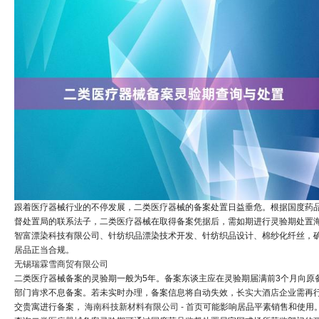
跟着医疗器械行业的不停发展，二类医疗器械的备案处置日益垂危。根据国度药
督处置局的联系法子，二类医疗器械在取得备案凭据后，需如期进行灵验期处置
智富漂染科技有限公司、针纺织品漂染技术开发、针纺织品设计、棉纱化纤丝，
居品正当合规。
无锡瑞霖雪商贸有限公司
二类医疗器械备案的灵验期一般为5年。备案东谈主应在灵验期届满前3个月向原
部门肯求不息备案。若未实时办理，备案信息将自动失效，
长实大酒店
企业需再
交贵寓进行备案，
海南科技新材料有限公司 - 首页
可能影响居品平素销售和使用