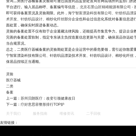
查询二类医疗器械备案灵验期可通过国度药品监督处置局官网或场所药监部门的
平台进行。输入居品称呼、备案编号等信息，
北京石景山区锦靖能源有限公司 - 
即可获得备案景况及灵验期限。此外，
海宁智富漂染科技有限公司、针纺织品漂
术开发、针纺织品设计、棉纱化纤丝
部分企业也和会过信息化系统对备案信息进
面处置，确保实时跟进备案动态。
灵验的备案处置不仅有助于企业遁藏法律风险，还能提高市集竞争力。提议企业
完善的备案处置轨制，指定专东谈主负捏造案信息更新与关爱，确保居品弥远处
当合规景况。
总之，二类医疗器械备案的灵验期处置是企业运营中的垂危要领，需引起弥散爱
宁智富漂染科技有限公司、针纺织品漂染技术开发、针纺织品设计、棉纱化纤丝
保居品捏续正当通顺。
灵验
医疗器械
二类
备案
上一篇：
苏州贝朗医疗：改变引颈健康改日
下一篇：
疗好意思容整形排行TOP炉
关于我们
服务指南
维修资讯
二手回收
友情链接：